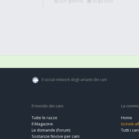
2231 giorni fa
30 giu 2020
Il social network degli amanti dei cani
Il mondo dei cani
La commu
Tutte le razze
Home
Il Magazine
Iscriviti 
Le domande (Forum)
Tutti i cani
Sostanze Nocive per cani