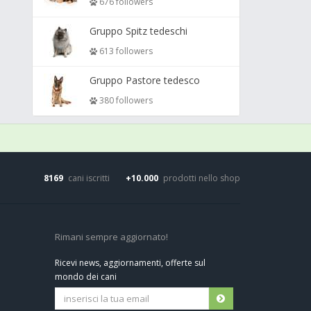
676 followers
Gruppo Spitz tedeschi
613 followers
Gruppo Pastore tedesco
380 followers
8169
cani iscritti
+10.000
prodotti nello shop
Rimani sempre aggiornato!
Ricevi news, aggiornamenti, offerte sul
mondo dei cani