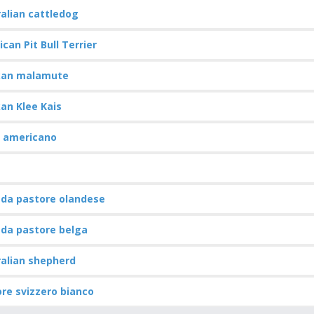
alian cattledog
can Pit Bull Terrier
kan malamute
an Klee Kais
a americano
 da pastore olandese
 da pastore belga
alian shepherd
re svizzero bianco