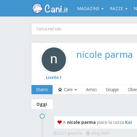
MAGAZINE
RAZZE
N
nicole parma
Livello 1
Diario
Cani
Amici
Gruppi
Obiet
Oggi
A
nicole parma
piace la razza
Kai
2227 giorni fa
4 lug 2020