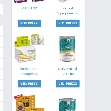
VECTRA 3D
Natural
Superpremium
Monoproteico
VEDI PREZZI
Coniglio e Mela
VEDI PREZZI
Florentero ACT
Daily Menu al
Compresse
Tacchino
VEDI PREZZI
VEDI PREZZI