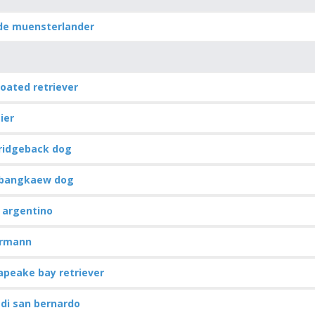
de muensterlander
coated retriever
ier
 ridgeback dog
 bangkaew dog
 argentino
rmann
peake bay retriever
di san bernardo