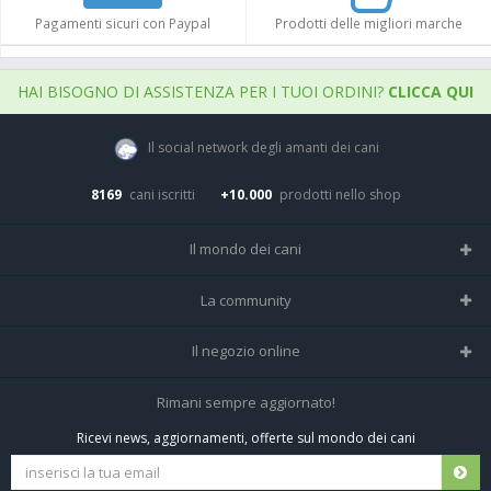
Pagamenti sicuri con Paypal
Prodotti delle migliori marche
HAI BISOGNO DI ASSISTENZA PER I TUOI ORDINI?
CLICCA QUI
Il social network degli amanti dei cani
8169
cani iscritti
+10.000
prodotti nello shop
Il mondo dei cani
Tutte le razze
La community
Il Magazine
Home
Il negozio online
Le domande (Forum)
Iscriviti alla community
Negozio per cani
Rimani sempre aggiornato!
Sostanze Nocive per cani
Tutti i cani iscritti
Ricevi news, aggiornamenti, offerte sul mondo dei cani
Spedizioni e resi
Pagamenti sicuri