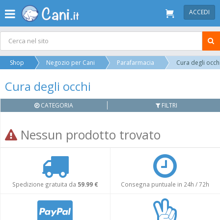
ACCEDI
Shop
Negozio per Cani
Parafarmacia
Cura degli occh
Cura degli occhi
CATEGORIA
FILTRI
Nessun prodotto trovato
Spedizione gratuita da
59.99 €
Consegna puntuale in 24h / 72h