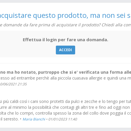
neurologici come tremori.
In questi casi, rimuovere immediatamente il collare.
acquistare questo prodotto, ma non sei s
Se dovessero manifestarsi reazioni avverse gravi o altre reazio
si prega di informarne il veterinario.
le domande da fare prima di acquistare il prodotto? Chiedi alla co
POSOLOGIA PER CIASCUNA SPECIE, VIA E MODALITA’ DI
Utilizzare 1 collare per soggetto.
Effettua il login per fare una domanda.
Il collare deve essere preferibilmente applicato 1 settimana pr
ambiente infestato, in quanto la piena attività viene raggiunt
ACCEDI
Si raccomanda di trattare tutti i cani presenti nello stesso amb
Il bagno non pregiudica l'efficacia del collare.
Il collare può essere utilizzato nei cuccioli di età superiore a 7
lino ma ho notato, purtroppo che si e' verificata una forma alle
AVVERTENZE PER UNA CORRETTA SOMMINISTRAZIONE
 ad entrambe perchè alla piccola cuasava allergie e quindi una mette i
Regolare il collare attorno al collo dell’animale senza stringerl
10/06/2021 21:35
Tagliare la parte eccedente, lasciandone 5 cm dal fermaglio.
PARTICOLARI PRECAUZIONI PER LA CONSERVAZIONE
più caldi così i cani sono protetti da pulci e zecche e lo tengo per tut
Conservare a temperatura inferiore a 25°C.
re al minimo la possibilità che contagi gli altri tre e fino ad oggi no
volta che lo compri, controlla spesso la zona del collo dove poggia il c
AVVERTENZE SPECIALI
il seresto. •
Maria Bianchi
• 01/01/2023 11:40
In caso di irritazione locale marcata o di reazione allergica, 
Lavarsi le mani con acqua fredda e sapone dopo aver applicato 