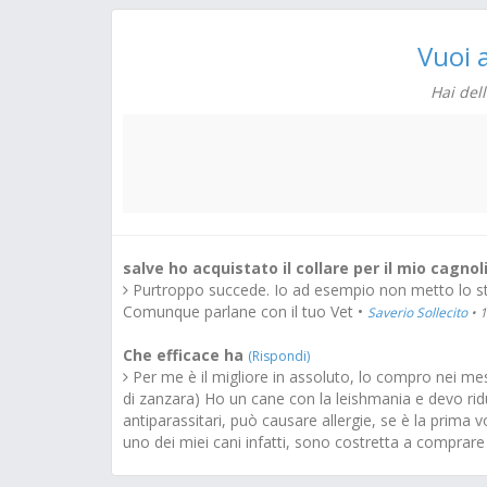
Vuoi 
Hai del
salve ho acquistato il collare per il mio cagno
Purtroppo succede. Io ad esempio non metto lo stesso
Comunque parlane con il tuo Vet •
Saverio Sollecito
• 
Che efficace ha
(Rispondi)
Per me è il migliore in assoluto, lo compro nei mesi 
di zanzara) Ho un cane con la leishmania e devo ridur
antiparassitari, può causare allergie, se è la prima 
uno dei miei cani infatti, sono costretta a comprare 