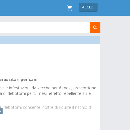
ACCEDI
assitari per cani.
 delle infestazioni da zecche per 6 mesi; prevenzione
a di flebotomi per 5 mesi; effetto repellente sulle
 flebotomi consente inoltre di ridurre il rischio di
o
gramma di prevenzione dell’infezione da Leishmania