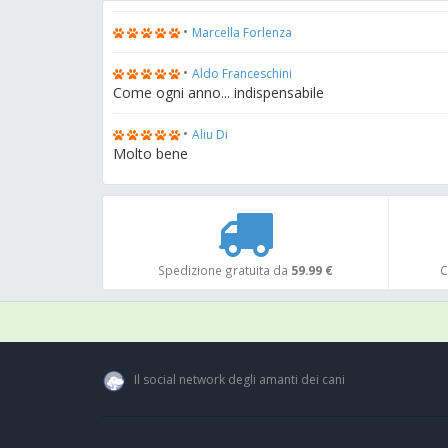
•
Marcella Forlenza
•
Aldo Franceschini
Come ogni anno... indispensabile
•
Aliu Di
Molto bene
Spedizione gratuita da
59.99 €
C
Il social network degli amanti dei cani