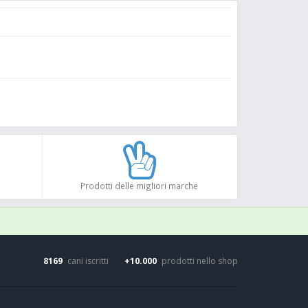
ollare.
ondantemente con acqua.
mponenti del collare devono evitare il contatto col
prodotto venisse accidentalmente ingerito, rivolgersi
o.
n particolare con i bambini.
cacia del collare, quest'ultimo dovrebbe essere
anto il principio attivo è nocivo per i pesci e per
pplicazione del collare.
ui era stato applicato il collare durante tutto il
gne fino allo svezzamento.
Prodotti delle migliori marche
, si possono osservare i seguenti sintomi:
ti antidoti specifici.
8169
cani iscritti
+10.000
prodotti nello shop
TIMENTO DEL PRODOTTO NON UTILIZZATO O
arico o i rifiuti domestici.
ui non si ha più bisogno.