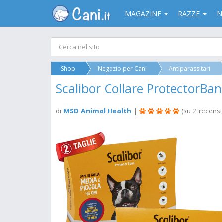
MAGAZINE
RAZZE
N
Shop
Negozio per Cani
Antiparassitari
Scalibor Collare ProtectorB
di
MSD Animal Health
|
(su 2 recensi