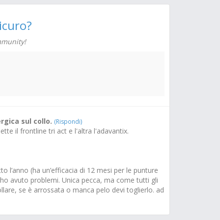
icuro?
ni non menzionate in questo foglietto illustrativo,
mmunity!
 SOMMINISTRAZIONE
ima che gli animali vengano introdotti in un
a dopo 1 settimana.
iente.
 settimane.
rgica sul collo.
(Rispondi)
l frontline tri act e l'altra l'adavantix.
o.
to l’anno (ha un’efficacia di 12 mesi per le punture
n ho avuto problemi. Unica pecca, ma come tutti gli
ollare, se è arrossata o manca pelo devi toglierlo. ad
rimuovere immediatamente il collare.
il collare.