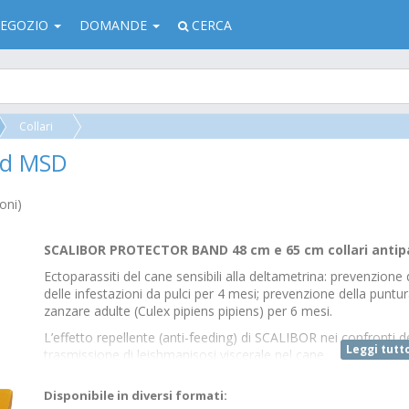
EGOZIO
DOMANDE
CERCA
Collari
and MSD
oni)
SCALIBOR PROTECTOR BAND 48 cm e 65 cm collari antipar
Ectoparassiti del cane sensibili alla deltametrina: prevenzione
delle infestazioni da pulci per 4 mesi; prevenzione della puntur
zanzare adulte (Culex pipiens pipiens) per 6 mesi.
L’effetto repellente (anti-feeding) di SCALIBOR nei confronti dei
Leggi tutt
trasmissione di leishmanisosi viscerale nel cane.
Scalibor può quindi essere considerato come parte di un pro
Disponibile in diversi formati:
infantum.