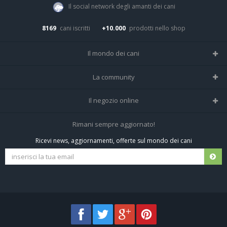
Il social network degli amanti dei cani
8169
cani iscritti
+10.000
prodotti nello shop
Il mondo dei cani
Tutte le razze
La community
Il Magazine
Home
Il negozio online
Le domande (Forum)
Iscriviti alla community
Negozio per cani
Rimani sempre aggiornato!
Sostanze Nocive per cani
Tutti i cani iscritti
Ricevi news, aggiornamenti, offerte sul mondo dei cani
Spedizioni e resi
Pagamenti sicuri
Termini e condizioni