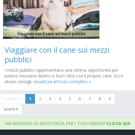
Viaggiare con il cane sui mezzi
pubblici
I mezzi pubblici rappresentano una ottima opportunità per
potersi muovere dentro e fuori città con il proprio cane. Ecco
alcuni consigli.
visualizza articolo completo »
indietro
1
2
3
4
5
6
7
8
9
avanti
HAI BISOGNO DI ASSISTENZA PER I TUOI ORDINI?
CLICCA QUI