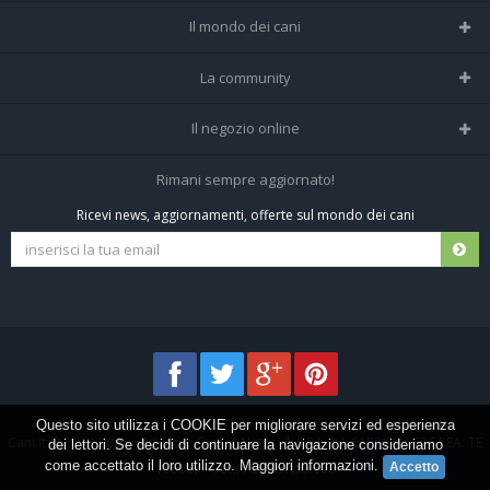
Il mondo dei cani
Tutte le razze
La community
Il Magazine
Home
Il negozio online
Le domande (Forum)
Iscriviti alla community
Negozio per cani
Rimani sempre aggiornato!
Sostanze Nocive per cani
Tutti i cani iscritti
Ricevi news, aggiornamenti, offerte sul mondo dei cani
Spedizioni e resi
Pagamenti sicuri
Termini e condizioni
Questo sito utilizza i COOKIE per migliorare servizi ed esperienza
Cani.it © 2013-2026 •
Privacy
•
Frezza Network S.R.L. P.I. 01821400676 REA: TE
dei lettori. Se decidi di continuare la navigazione consideriamo
come accettato il loro utilizzo.
Maggiori informazioni
.
155907 - Tutti i diritti riservati