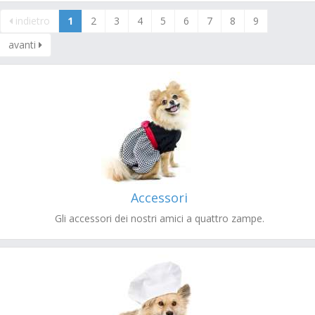
indietro
1
2
3
4
5
6
7
8
9
avanti
Accessori
Gli accessori dei nostri amici a quattro zampe.