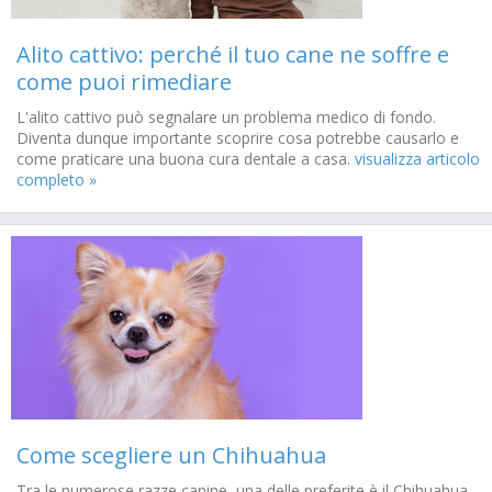
Alito cattivo: perché il tuo cane ne soffre e
come puoi rimediare
L'alito cattivo può segnalare un problema medico di fondo.
Diventa dunque importante scoprire cosa potrebbe causarlo e
come praticare una buona cura dentale a casa.
visualizza articolo
completo »
Come scegliere un Chihuahua
Tra le numerose razze canine, una delle preferite è il Chihuahua.