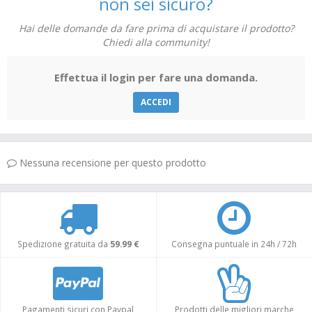
non sei sicuro?
Sodio: 0,05% - Acidi grassi essenziali omega 6: 1,6% ed omega 3:
0,01% - Rame: 2,9 mg/kg
Hai delle domande da fare prima di acquistare il prodotto?
Chiedi alla community!
Effettua il login per fare una domanda.
ACCEDI
Nessuna recensione per questo prodotto
Spedizione gratuita da
59.99 €
Consegna puntuale in 24h / 72h
Pagamenti sicuri con Paypal
Prodotti delle migliori marche