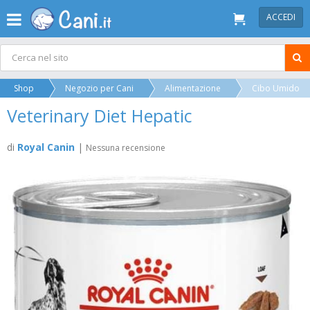
ACCEDI
Shop
Negozio per Cani
Alimentazione
Cibo Umido
Veterinary Diet Hepatic
di
Royal Canin
|
Nessuna recensione