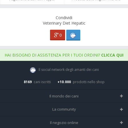
Condividi
Veterinary Diet Hepatic
0
HAI BISOGNO DI ASSISTENZA PER I TUOI ORDINI?
CLICCA QUI
Il social network degli amanti dei cani
8169
cani iscritti
+10.000
prodotti nello shop
Il mondo dei cani
Tutte le razze
La community
Il Magazine
Home
Il negozio online