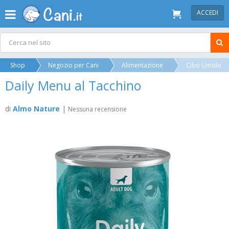
ACCEDI
Shop
Negozio per Cani
Alimentazione
Cibo Umido
Daily Menu al Tacchino
di
Almo Nature
|
Nessuna recensione