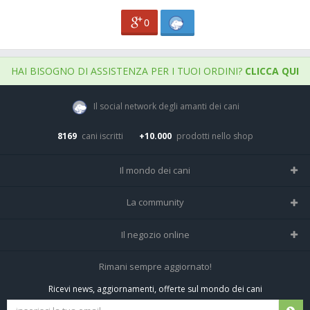
0
HAI BISOGNO DI ASSISTENZA PER I TUOI ORDINI?
CLICCA QUI
Il social network degli amanti dei cani
8169
cani iscritti
+10.000
prodotti nello shop
Il mondo dei cani
Tutte le razze
La community
Il Magazine
Home
Il negozio online
Le domande (Forum)
Iscriviti alla community
Negozio per cani
Rimani sempre aggiornato!
Sostanze Nocive per cani
Tutti i cani iscritti
Ricevi news, aggiornamenti, offerte sul mondo dei cani
Spedizioni e resi