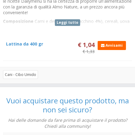
le ricette Dailymenu si ha la certezza di proporre un'alimentazione
con la garanzia di qualità Almo Nature, a un prezzo ancora più
conveniente!
Composizione
Carni e derivati (di cui tacchino 4%), cereali, uova
Leggi tutto
e sottoprodotti a base di uova, sostanze minerali
Additivi
- additivi nutrizionali: Vitamina A 1570 UI/kg, Vitamina D3
195 UI/kg, Vitamina E 15 mg/kg, Solfato rameico pentaidrato 7,6
€ 1,04
Lattina da 400 gr
Avvisami
mg/kg (Cu 1,9 mg/kg); additivi tecnologici: Gomma Cassia 3300
€ 1,33
mg/kg
Composizione analitica
Ceneri grezze 2.8% Fibre grezze 0.2%
Proteina grezza 7.5% Umidità 81% Grassi grezzi 4.5%
Cani - Cibo Umido
Vuoi acquistare questo prodotto, ma
non sei sicuro?
Hai delle domande da fare prima di acquistare il prodotto?
Chiedi alla community!