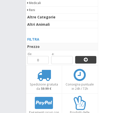
Medicali
Reni
Altre Categorie
Altri Animali
FILTRA
Prezzo
da:
a:
Spedizione gratuita
Consegna puntuale
da
59.99 €
in 24h / 72h
Pagamenti sicuri con
Prodotti delle