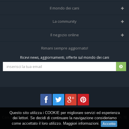
Il mondo dei cani
Tutte le razze
La community
Il Magazine
Home
Il negozio online
Le domande (Forum)
Iscriviti alla community
Negozio per cani
Rimani sempre aggiornato!
Sostanze Nocive per cani
Tutti i cani iscritti
Ricevi news, aggiornamenti, offerte sul mondo dei cani
Spedizioni e resi
Pagamenti sicuri
Termini e condizioni
Questo sito utilizza i COOKIE per migliorare servizi ed esperienza
Cani.it © 2013-2026 •
Privacy
•
Frezza Network S.R.L. P.I. 01821400676 REA: TE
dei lettori. Se decidi di continuare la navigazione consideriamo
come accettato il loro utilizzo.
Maggiori informazioni
.
155907 - Tutti i diritti riservati