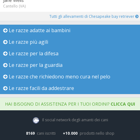
Jane Wells
Cantello (VA)
Tutti gli allevamenti di Chesapeake bay retriever
Le razze adatte ai bambini
Le razze più agili
Le razze per la difesa
Le razze per la guardia
Le razze che richiedono meno cura nel pelo
Le razze facili da addestrare
HAI BISOGNO DI ASSISTENZA PER I TUOI ORDINI?
CLICCA QUI
Il social network degli amanti dei cani
8169
cani iscritti
+10.000
prodotti nello shop