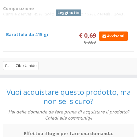
Composizione
Leggi tutto
Carni e derivati 45% (pollo 14%, tacchino 12%), cereali , uova,
sostanze minerali.
Componenti analitici
€ 0,69
Barattolo da 415 gr
Avvisami
Proteine grezze 8%, oli e grassi grezzi 7,0%, fibra grezza 0,5%,
€ 0,89
ceneri grezze 2%, umidit?? 79%.
Additivi nutrizionali
Vitamina A 3000 U.I./kg., Vitamina D3 200 U.I./kg., Vitamina E
Cani - Cibo Umido
(tutto-rac-alfa tocoferile acetato) 6 mg./kg.
Vuoi acquistare questo prodotto, ma
non sei sicuro?
Hai delle domande da fare prima di acquistare il prodotto?
Chiedi alla community!
Effettua il login per fare una domanda.