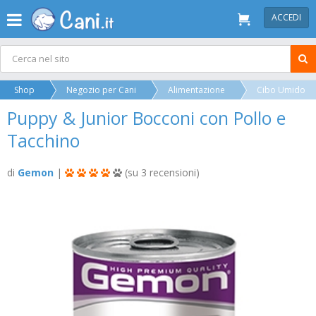
ACCEDI
Shop
Negozio per Cani
Alimentazione
Cibo Umido
Puppy & Junior Bocconi con Pollo e
Tacchino
di
Gemon
|
(su 3 recensioni)