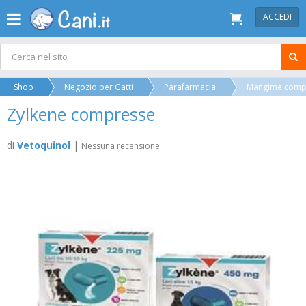
ACCEDI
Shop
Negozio per Gatti
Parafarmacia
Mangime comp
Zylkene compresse
di
Vetoquinol
|
Nessuna recensione