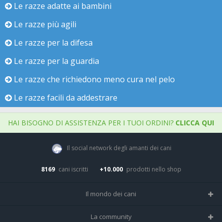
Le razze adatte ai bambini
Le razze più agili
Le razze per la difesa
Le razze per la guardia
Le razze che richiedono meno cura nel pelo
Le razze facili da addestrare
HAI BISOGNO DI ASSISTENZA PER I TUOI ORDINI?
CLICCA QUI
Il social network degli amanti dei cani
8169
cani iscritti
+10.000
prodotti nello shop
Il mondo dei cani
Tutte le razze
La community