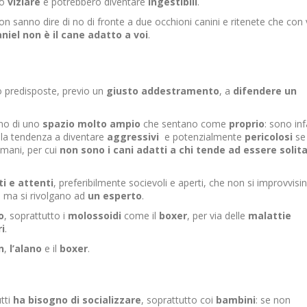
no
viziare
e potrebbero diventare
ingestibili
.
n sanno dire di no di fronte a due occhioni canini e ritenete che con 
niel non è il cane adatto a voi
.
 predisposte, previo un
giusto addestramento
, a
difendere un
gno di uno
spazio
molto
ampio
che sentano come
proprio
: sono inf
la tendenza a diventare
aggressivi
e potenzialmente
pericolosi
se 
 umani, per cui
non sono i cani adatti a chi tende ad essere solita
ti
e attenti
, preferibilmente socievoli e aperti, che non si improvvisi
, ma si rivolgano ad
un
esperto
.
o
, soprattutto i
molossoidi
come il
boxer
, per via delle
malattie
i
.
n
,
l’alano
e il
boxer
.
utti
ha
bisogno
di socializzare
, soprattutto coi
bambini
: se non