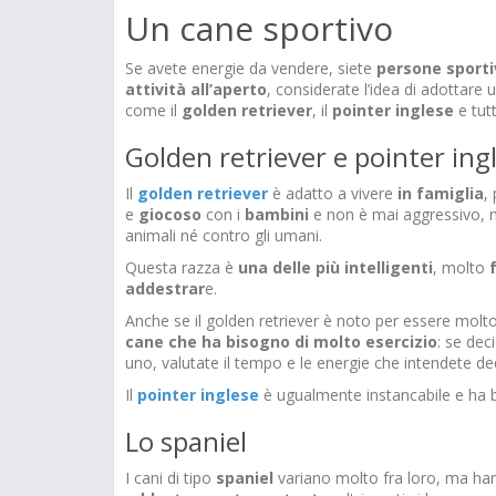
Un cane sportivo
Se avete energie da vendere, siete
persone sporti
attività all’aperto
, considerate l’idea di adottare 
come il
golden
retriever
, il
pointer
inglese
e tutti
Golden retriever e pointer ing
Il
golden retriever
è adatto a vivere
in famiglia
,
e
giocoso
con i
bambini
e non è mai aggressivo, n
animali né contro gli umani.
Questa razza è
una delle più intelligenti
, molto
addestrar
e.
Anche se il golden retriever è noto per essere molt
cane che ha bisogno di molto esercizio
: se dec
uno, valutate il tempo e le energie che intendete ded
Il
pointer
inglese
è ugualmente instancabile e ha 
Lo spaniel
I cani di tipo
spaniel
variano molto fra loro, ma ha