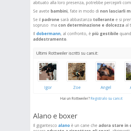
abituato alla loro presenza, potrebbe percepirli co
Se avete
bambini
, fate in modo di
non lasciarli m
Se il
padrone
sarà abbastanza
tollerante
e si prem
sopruso ma
con determinazione e dolcezza
al 
Il
dobermann
, al confronto, è
più gestibile
quando
addestramento
.
Ultimi Rottweiler iscritti su cani.it:
Igor
Zoe
Angel
Hai un Rottweiler?
Registralo su cani.it
Alano e boxer
Il gigantesco
alano
è un cane che
adora stare in
essere
educato a rispettare gli spazi
, altriment