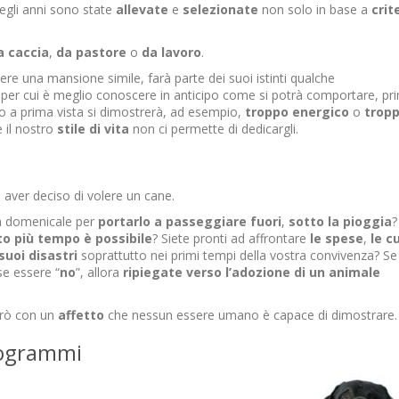
degli anni sono state
allevate
e
selezionate
non solo in base a
crit
a
caccia
,
da
pastore
o
da
lavoro
.
ere una mansione simile, farà parte dei suoi istinti qualche
 per cui è meglio conoscere in anticipo come si potrà comportare, pr
o a prima vista si dimostrerà, ad esempio,
troppo energico
o
trop
 il nostro
stile di vita
non ci permette di dedicargli.
aver deciso di volere un cane.
ata domenicale per
portarlo a passeggiare fuori
,
sotto la pioggia
?
o più tempo è possibile
? Siete pronti ad affrontare
le spese
,
le c
uoi disastri
soprattutto nei primi tempi della vostra convivenza? Se
e essere “
no
”, allora
ripiegate verso
l’adozione di un animale
erò con un
affetto
che nessun essere umano è capace di dimostrare.
logrammi