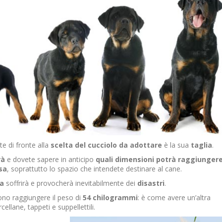
te di fronte alla
scelta del cucciolo da adottare
è la sua
taglia
.
rà
e dovete sapere in anticipo
quali dimensioni potrà raggiunger
sa
, soprattutto lo spazio che intendete destinare al cane.
a
soffrirà e provocherà inevitabilmente dei
disastri
.
ono raggiungere il peso di
54 chilogrammi
: è come avere un’altra
ellane, tappeti e suppellettili.