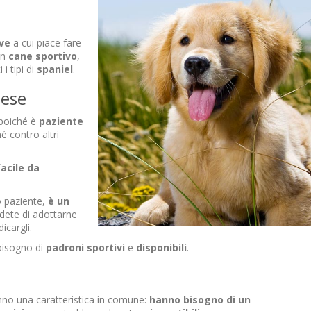
ve
a cui piace fare
un
cane
sportivo
,
 i tipi di
spaniel
.
lese
 poiché è
paziente
é contro altri
facile da
o paziente,
è un
idete di adottarne
icargli.
bisogno di
padroni
sportivi
e
disponibili
.
nno una caratteristica in comune:
hanno bisogno di un