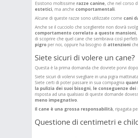
Esistono moltissime
razze
canine
, che nel corso 
estetici
, ma anche
comportamentali
.
Alcune di queste razze sono utilizzate come
cani d
Anche se il cucciolo che sceglierete non dovrà svolg
comportamento correlato a queste mansioni
,
di scoprire che quel cane che sembrava così perfett
pigro
per noi, oppure ha bisogno di
attenzioni
che
Siete sicuri di volere un cane?
Questa è la prima domanda che dovrete porvi dopo 
Siete sicuri di volervi svegliare in una pigra mattin
Siete certi di poter passare in sua compagnia
quant
la pulizia dei suoi bisogni
,
le conseguenze dei s
risposta ad una qualsiasi di queste domande dovess
meno impegnativo
.
Il cane è una grossa responsabilità
, ripagata p
Questione di centimetri e chi