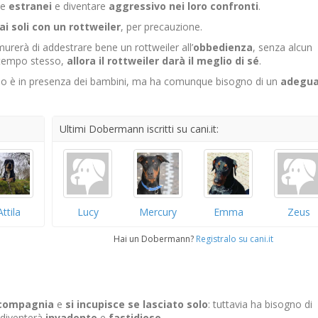
me
estranei
e diventare
aggressivo nei loro confronti
.
ai soli con un rottweiler
, per precauzione.
urerà di addestrare bene un rottweiler all’
obbedienza
, senza alcun
tempo stesso,
allora il rottweiler darà il meglio
di sé
.
 è in presenza dei bambini, ma ha comunque bisogno di un
adegu
Ultimi Dobermann iscritti su cani.it:
Attila
Lucy
Mercury
Emma
Zeus
Hai un Dobermann?
Registralo su cani.it
 compagnia
e
si incupisce se lasciato solo
: tuttavia ha bisogno di
i diventerà
invadente
e
fastidioso
.