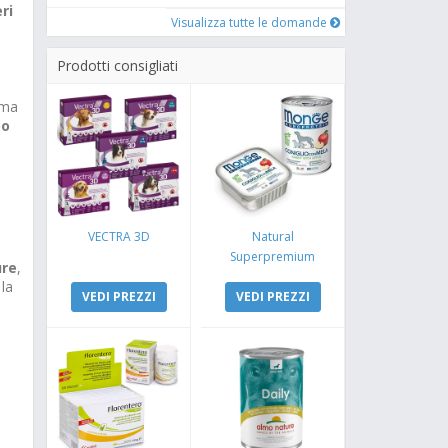
eri
Visualizza tutte le domande
Prodotti consigliati
ima
po
VECTRA 3D
Natural
Superpremium
ure
,
Monoproteico
 la
VEDI PREZZI
Coniglio e Mela
VEDI PREZZI