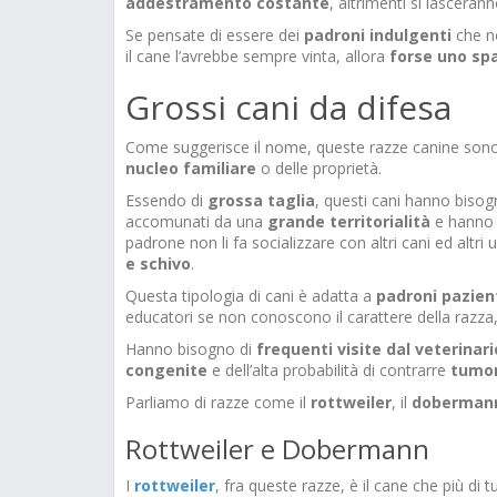
addestramento costante
, altrimenti si lasceran
Se pensate di essere dei
padroni
indulgenti
che no
il cane l’avrebbe sempre vinta, allora
forse uno spa
Grossi cani da difesa
Come suggerisce il nome, queste razze canine sono
nucleo familiare
o delle proprietà.
Essendo di
grossa
taglia
, questi cani hanno biso
accomunati da una
grande
territorialità
e hanno 
padrone non li fa socializzare con altri cani ed altri
e schivo
.
Questa tipologia di cani è adatta a
padroni
pazien
educatori se non conoscono il carattere della razza
Hanno bisogno di
frequenti
visite
dal
veterinari
congenite
e dell’alta probabilità di contrarre
tumor
Parliamo di razze come il
rottweiler
, il
doberman
Rottweiler e Dobermann
I
rottweiler
, fra queste razze, è il cane che più di t