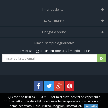
Il mondo dei cani
Tutte le razze
La community
Il Magazine
Home
Il negozio online
Le domande (Forum)
Iscriviti alla community
Negozio per cani
Rimani sempre aggiornato!
Sostanze Nocive per cani
Tutti i cani iscritti
Ricevi news, aggiornamenti, offerte sul mondo dei cani
Spedizioni e resi
Pagamenti sicuri
Termini e condizioni
Questo sito utilizza i COOKIE per migliorare servizi ed esperienza
Cani.it © 2013-2026 •
Privacy
•
Frezza Network S.R.L. P.I. 01821400676 REA: TE
dei lettori. Se decidi di continuare la navigazione consideriamo
come accettato il loro utilizzo.
Maggiori informazioni
.
155907 - Tutti i diritti riservati