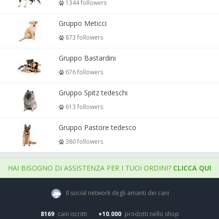
1344 followers
Gruppo Meticci
873 followers
Gruppo Bastardini
676 followers
Gruppo Spitz tedeschi
613 followers
Gruppo Pastore tedesco
380 followers
HAI BISOGNO DI ASSISTENZA PER I TUOI ORDINI?
CLICCA QUI
Il social network degli amanti dei cani
8169
cani iscritti
+10.000
prodotti nello shop