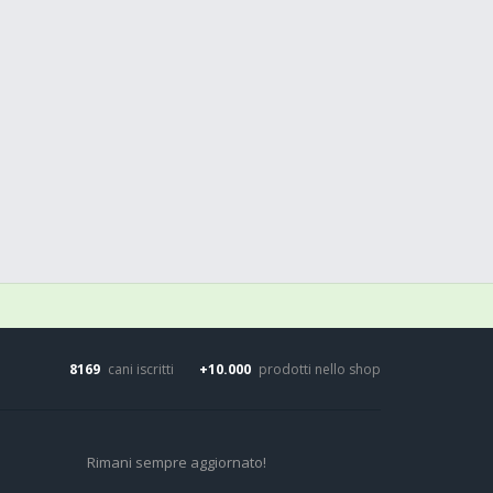
8169
cani iscritti
+10.000
prodotti nello shop
Rimani sempre aggiornato!