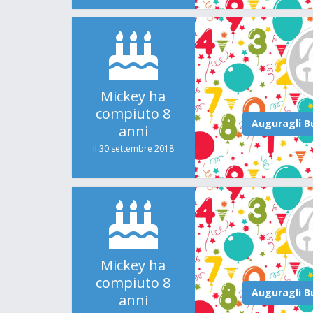
Mickey ha
compiuto 8
anni
il 30 settembre 2018
Mickey ha
compiuto 8
anni