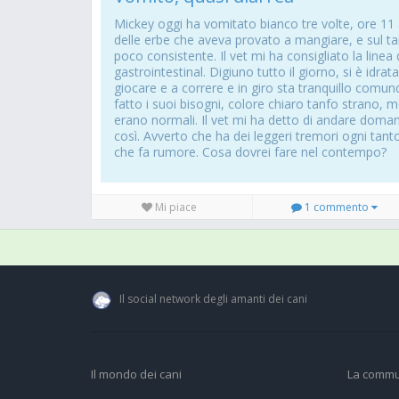
Mickey oggi ha vomitato bianco tre volte, ore 11 
delle erbe che aveva provato a mangiare, e sul t
poco consistente. Il vet mi ha consigliato la linea 
gastrointestinal. Digiuno tutto il giorno, si è idr
giocare e a correre e in giro sta tranquillo comun
fatto i suoi bisogni, colore chiaro tanfo strano, 
erano normali. Il vet mi ha detto di andare doman
così. Avverto che ha dei leggeri tremori ogni tan
che fa rumore. Cosa dovrei fare nel contempo?
Mi piace
1 commento
Il social network degli amanti dei cani
Il mondo dei cani
La commu