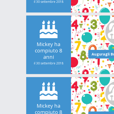
il 30 settembre 2018
Mickey ha
compiuto 8
anni
il 30 settembre 2018
Mickey ha
compiuto 8