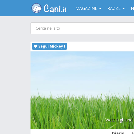
MAGAZINE
RAZZE
N
Segui Mickey !
West highland w
Diario
F