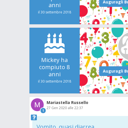
anni
il 30 settembre 2018
Mickey ha
compiuto 8
anni
il 30 settembre 2018
Mariastella Russello
27 Gen 2020 alle 22:37
1
Vomito, quasi diarrea