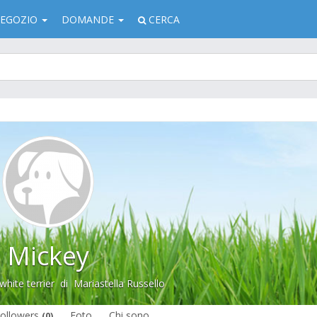
EGOZIO
DOMANDE
CERCA
Mickey
hite terrier
di
Mariastella Russello
ollowers
Foto
Chi sono
(0)