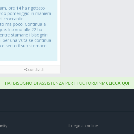
am, ore 14 ha rigettato
ardo pomeriggio in maniera
di croccantini
atato ma poco. Continua a
que. Intorno alle 22 ha
mentre stamane i bisognini
i per una vsita se continua
to e sento il suo stomaco
condividi
HAI BISOGNO DI ASSISTENZA PER I TUOI ORDINI?
CLICCA QUI
nity
Il negozio online