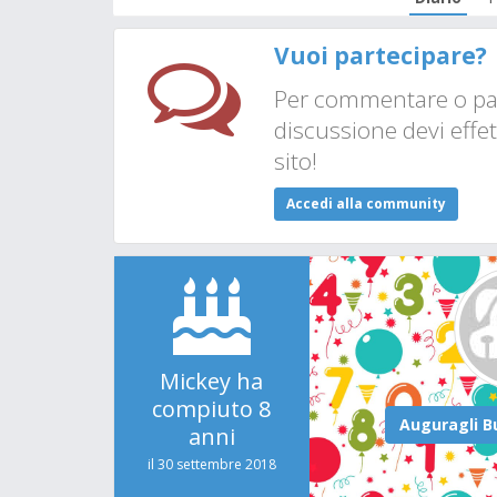
Vuoi partecipare?
Per commentare o par
discussione devi effet
sito!
Accedi alla community
Mickey ha
compiuto 8
anni
il 30 settembre 2018