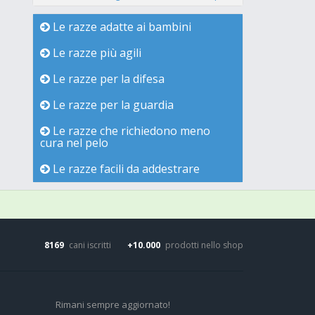
Le razze adatte ai bambini
Le razze più agili
Le razze per la difesa
Le razze per la guardia
Le razze che richiedono meno
cura nel pelo
Le razze facili da addestrare
8169
cani iscritti
+10.000
prodotti nello shop
Rimani sempre aggiornato!