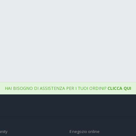
HAI BISOGNO DI ASSISTENZA PER I TUOI ORDINI?
CLICCA QUI
nity
Il negozio online