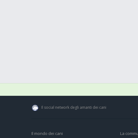
Il social network degli amanti dei cani
Il mondo dei cani
La commu