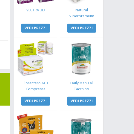
VECTRA 3D
Natural
Superpremium
Monoproteico
VEDI PREZZI
Coniglio e Mela
VEDI PREZZI
Florentero ACT
Daily Menu al
Compresse
Tacchino
VEDI PREZZI
VEDI PREZZI