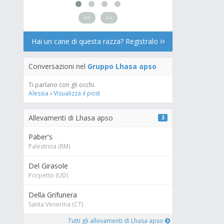
<<
>>
Hai un cane di questa razza? Registralo
Conversazioni nel
Gruppo Lhasa apso
Ti parlano con gli occhi.
Alessia
Visualizza il post
Allevamenti di Lhasa apso
3
Paber's
Palestrina (RM)
Del Girasole
Porpetto (UD)
Della Grifunera
Santa Venerina (CT)
Tutti gli allevamenti di Lhasa apso