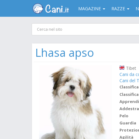
MAGAZINE
RAZZE
N
Lhasa apso
Tibet
Cani da 
Cani del T
Classifica
Classifica
Apprend
Addestr
Pelo
Guardia
Protezio
Agilità