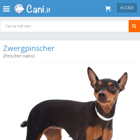
ACCEDI
Zwergpinscher
(Pinscher nano)