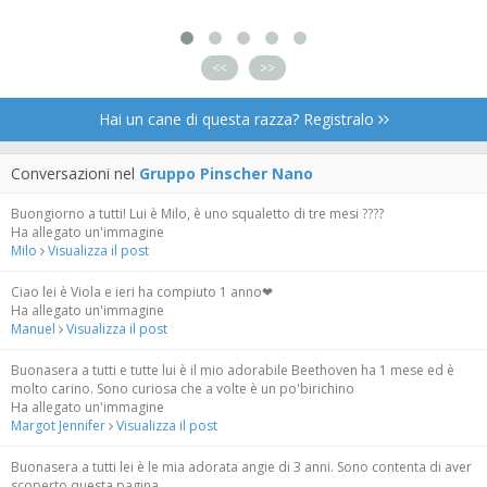
<<
>>
Hai un cane di questa razza? Registralo
Conversazioni nel
Gruppo Pinscher Nano
Buongiorno a tutti! Lui è Milo, è uno squaletto di tre mesi ????
Ha allegato un'immagine
Milo
Visualizza il post
Ciao lei è Viola e ieri ha compiuto 1 anno❤
Ha allegato un'immagine
Manuel
Visualizza il post
Buonasera a tutti e tutte lui è il mio adorabile Beethoven ha 1 mese ed è
molto carino. Sono curiosa che a volte è un po'birichino
Ha allegato un'immagine
Margot Jennifer
Visualizza il post
Buonasera a tutti lei è le mia adorata angie di 3 anni. Sono contenta di aver
scoperto questa pagina