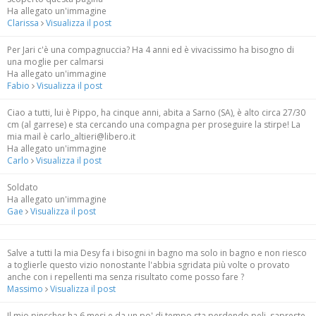
Ha allegato un'immagine
Clarissa
Visualizza il post
Per Jari c'è una compagnuccia? Ha 4 anni ed è vivacissimo ha bisogno di
una moglie per calmarsi
Ha allegato un'immagine
Fabio
Visualizza il post
Ciao a tutti, lui è Pippo, ha cinque anni, abita a Sarno (SA), è alto circa 27/30
cm (al garrese) e sta cercando una compagna per proseguire la stirpe! La
mia mail è carlo_altieri@libero.it
Ha allegato un'immagine
Carlo
Visualizza il post
Soldato
Ha allegato un'immagine
Gae
Visualizza il post
Salve a tutti la mia Desy fa i bisogni in bagno ma solo in bagno e non riesco
a toglierle questo vizio nonostante l'abbia sgridata più volte o provato
anche con i repellenti ma senza risultato come posso fare ?
Massimo
Visualizza il post
Il mio pinscher ha 6 mesi e da un po' di tempo sta perdendo peli, sapreste