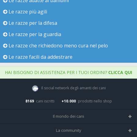
Le razze adatte ai bambini
Le razze più agili
Le razze per la difesa
Le razze per la guardia
Le razze che richiedono meno cura nel pelo
Le razze facili da addestrare
HAI BISOGNO DI ASSISTENZA PER I TUOI ORDINI?
CLICCA QUI
Il social network degli amanti dei cani
8169
cani iscritti
+10.000
prodotti nello shop
Il mondo dei cani
Tutte le razze
La community