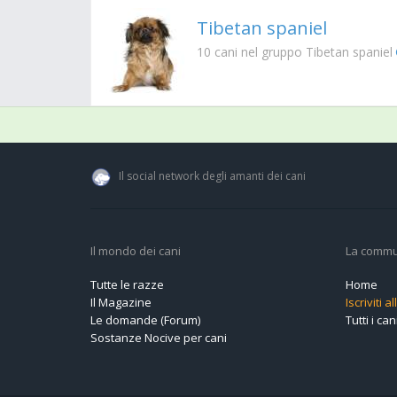
Tibetan spaniel
10
cani nel gruppo Tibetan spaniel
Il social network degli amanti dei cani
Il mondo dei cani
La commu
Tutte le razze
Home
Il Magazine
Iscriviti 
Le domande (Forum)
Tutti i cani
Sostanze Nocive per cani