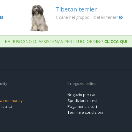
Tibetan terrier
1
cane nel gruppo Tibetan terrier
HAI BISOGNO DI ASSISTENZA PER I TUOI ORDINI?
CLICCA QUI
nity
Il negozio online
Negozio per cani
alla community
Spedizioni e resi
 iscritti
Pagamenti sicuri
Termini e condizioni