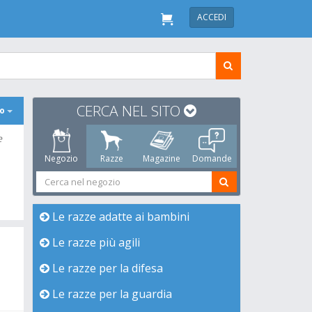
ACCEDI
CERCA NEL SITO
po
e
Negozio
Razze
Magazine
Domande
Le razze adatte ai bambini
Le razze più agili
Le razze per la difesa
Le razze per la guardia