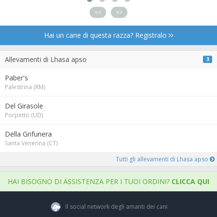
<<
>>
Hai un cane di questa razza? Registralo
Allevamenti di Lhasa apso
3
Paber's
Palestrina (RM)
Del Girasole
Porpetto (UD)
Della Grifunera
Santa Venerina (CT)
Tutti gli allevamenti di Lhasa apso
HAI BISOGNO DI ASSISTENZA PER I TUOI ORDINI?
CLICCA QUI
Il social network degli amanti dei cani