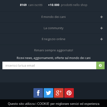
8169
cani iscritti
+10.000
prodotti nello shop
Il mondo dei cani
Tutte le razze
La community
Il Magazine
Home
Il negozio online
Le domande (Forum)
Iscriviti alla community
Negozio per cani
Rimani sempre aggiornato!
Sostanze Nocive per cani
Tutti i cani iscritti
Ricevi news, aggiornamenti, offerte sul mondo dei cani
Spedizioni e resi
Pagamenti sicuri
Termini e condizioni
Questo sito utilizza i COOKIE per migliorare servizi ed esperienza