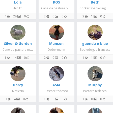
Lola
ROS
Beth
Cane da pastore belga
Cocker spaniel inglese
Shih tzu
4
28
0
2
0
0
2
1
0
Silver & Gordon
Manson
guenda e blue
Cane da pastore maremmano abruzzese
Dobermann
Bouledogue francese
1
14
0
2
0
0
1
1
0
Darcy
ASIA
Murphy
Meticcio
Pastore tedesco
Pastore tedesco
3
4
0
1
0
0
1
0
0