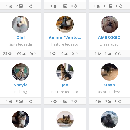
1
2
0
1
0
0
1
13
0
Olaf
Anima "Vento Grigio"
AMBROGIO
Spitz tedeschi
Pastore tedesco
Lhasa apso
25
169
0
4
10
0
1
1
0
Shayla
Joe
Maya
Bulldog
Pastore tedesco
Pastore tedesco
1
0
0
2
0
0
2
0
0