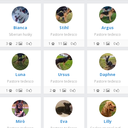
Bianca
Stihl
Argus
Siberian husky
Pastore tedesco
Pastore tedesco
3
2
0
1
11
0
1
1
0
Luna
Ursus
Daphne
Pastore tedesco
Pastore tedesco
Pastore tedesco
1
0
0
2
1
0
1
2
0
Mirò
Eva
Lilly
Cocker spaniel inglese