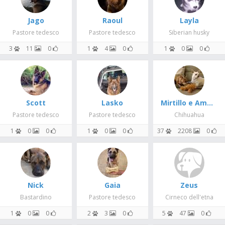
Jago
Raoul
Layla
Pastore tedesco
Pastore tedesco
Siberian husky
3
11
0
1
4
0
1
0
0
Scott
Lasko
Mirtillo e Ambra
Pastore tedesco
Pastore tedesco
Chihuahua
1
0
0
1
0
0
37
2208
0
Nick
Gaia
Zeus
Bastardino
Pastore tedesco
Cirneco dell'etna
1
0
0
2
3
0
5
47
0