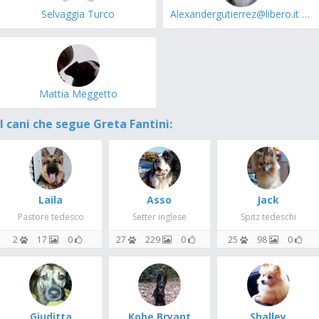
Selvaggia Turco
Alexandergutierrez@libero.it guerra
Mattia Meggetto
I cani che segue Greta Fantini:
Laila
Asso
Jack
Pastore tedesco
Setter inglese
Spitz tedeschi
2
17
0
27
229
0
25
98
0
Giuditta
Kobe Bryant
Shalley