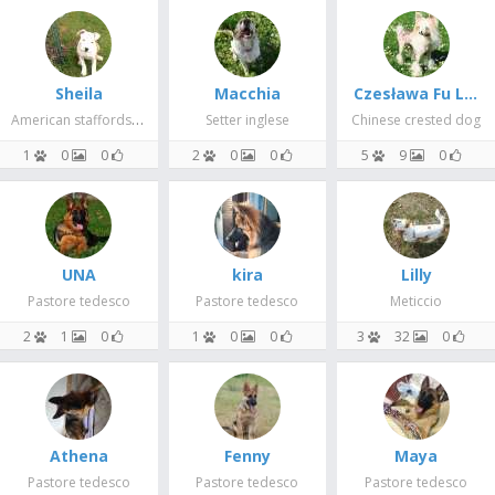
Sheila
Macchia
Czesława Fu Lu Shou aka Marilyn
American staffordshire terrier
Setter inglese
Chinese crested dog
1
0
0
2
0
0
5
9
0
UNA
kira
Lilly
Pastore tedesco
Pastore tedesco
Meticcio
2
1
0
1
0
0
3
32
0
Athena
Fenny
Maya
Pastore tedesco
Pastore tedesco
Pastore tedesco