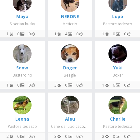
Maya
NERONE
Lupo
Siberian husky
Meticcio
Pastore tedesco
1
0
0
1
4
0
1
0
0
Snow
Doger
Yuki
Bastardino
Beagle
Boxer
1
0
0
3
0
0
1
6
0
Leona
Aleu
Charlie
Cane da lupo cecoslovacco
Pastore tedesco
Pastore tedesco
2
0
0
3
0
0
2
0
0