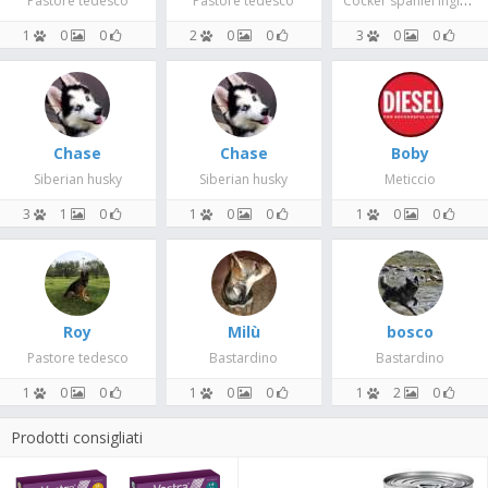
Pastore tedesco
Pastore tedesco
1
0
0
2
0
0
3
0
0
Chase
Chase
Boby
Siberian husky
Siberian husky
Meticcio
3
1
0
1
0
0
1
0
0
Roy
Milù
bosco
Pastore tedesco
Bastardino
Bastardino
1
0
0
1
0
0
1
2
0
Prodotti consigliati