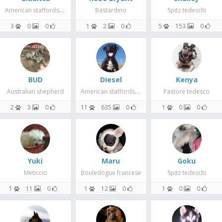
American staffordshire terrier
Bastardino
Spitz tedeschi
3
0
0
1
2
0
5
153
0
BUD
Diesel
Kenya
American staffordshire terrier
Australian shepherd
Pastore tedesco
2
3
0
11
635
0
1
0
0
Yuki
Maru
Goku
Meticcio
Bouledogue francese
Spitz tedeschi
1
11
0
1
12
0
1
0
0