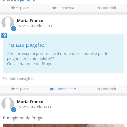
Piace a
9 persone
Mi piace
commenta
condividi
Maria Franco
15 Set 2017 alle 11:09
1
Pulizia pieghe
Per cortesia mi potete dire il nome delle salviette per le
pieghe per il mio buldog??
Grazie da me e da Prugna!!!
Prodotti consigliati:
Mi piace
2 commenti
condividi
Maria Franco
15 Set 2017 alle 09:11
1
Buongiorno da Prugna