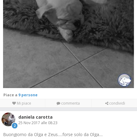
Piace a
9 persone
Mi piace
commenta
condividi
daniela carotta
25 Nov 2017 alle 08:23
2
Buongiorno da Olga e Zeus.....forse solo da Olga....