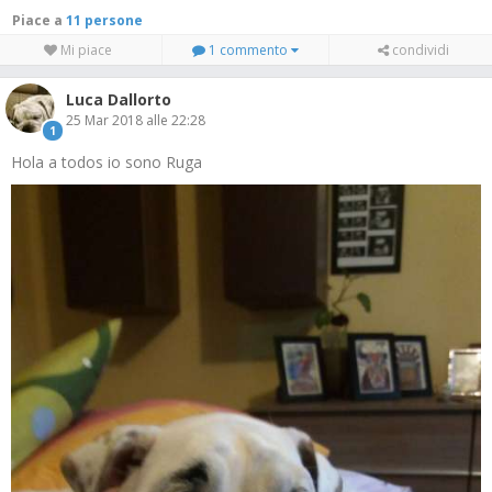
Piace a
11 persone
Mi piace
1 commento
condividi
Luca Dallorto
25 Mar 2018 alle 22:28
1
Hola a todos io sono Ruga