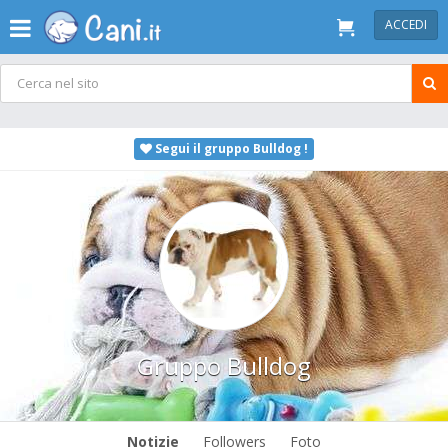
ACCEDI
Segui il gruppo Bulldog !
Gruppo Bulldog
Notizie
Followers
Foto