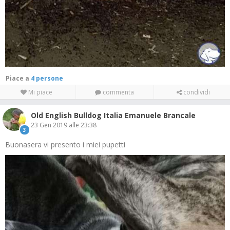
Piace a
4 persone
Mi piace
commenta
condividi
Old English Bulldog Italia Emanuele Brancale
23 Gen 2019 alle 23:38
3
Buonasera vi presento i miei pupetti