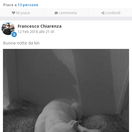
Piace a
13 persone
Mi piace
commenta
condividi
Francesco Chiarenza
12 Feb 2018 alle 21:41
0
Buona notte da kin