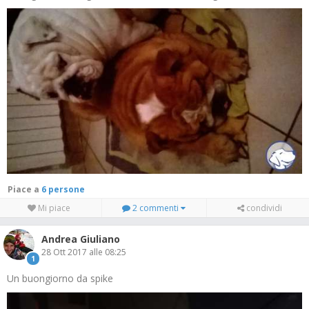
Piace a
6 persone
Mi piace
2 commenti
condividi
Andrea Giuliano
28 Ott 2017 alle 08:25
1
Un buongiorno da spike