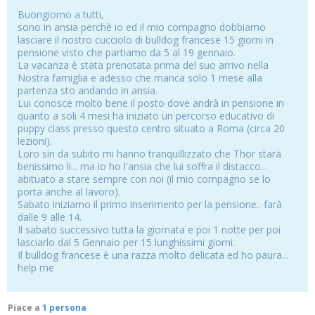
Buongiorno a tutti,
sono in ansia perchè io ed il mio compagno dobbiamo
lasciare il nostro cucciolo di bulldog francese 15 giorni in
pensione visto che partiamo da 5 al 19 gennaio.
La vacanza è stata prenotata prima del suo arrivo nella
Nostra famiglia e adesso che manca solo 1 mese alla
partenza sto andando in ansia.
Lui conosce molto bene il posto dove andrà in pensione in
quanto a soli 4 mesi ha iniziato un percorso educativo di
puppy class presso questo centro situato a Roma (circa 20
lezioni).
Loro sin da subito mi hanno tranquillizzato che Thor starà
benissimo li... ma io ho l'ansia che lui soffra il distacco...
abituato a stare sempre con noi (il mio compagno se lo
porta anche al lavoro).
Sabato iniziamo il primo inserimento per la pensione.. farà
dalle 9 alle 14.
Il sabato successivo tutta la giornata e poi 1 notte per poi
lasciarlo dal 5 Gennaio per 15 lunghissimi giorni.
Il bulldog francese è una razza molto delicata ed ho paura...
help me
Piace a
1 persona