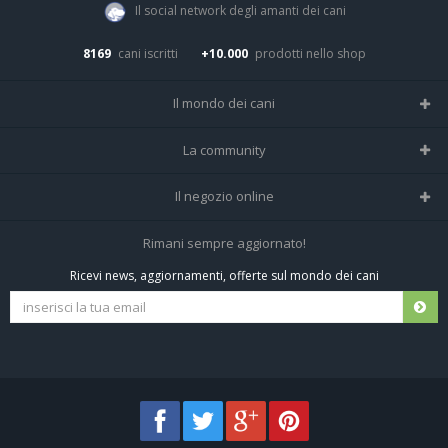
Il social network degli amanti dei cani
8169
cani iscritti
+10.000
prodotti nello shop
Il mondo dei cani
Tutte le razze
La community
Il Magazine
Home
Il negozio online
Le domande (Forum)
Iscriviti alla community
Negozio per cani
Rimani sempre aggiornato!
Sostanze Nocive per cani
Tutti i cani iscritti
Ricevi news, aggiornamenti, offerte sul mondo dei cani
Spedizioni e resi
Pagamenti sicuri
Termini e condizioni