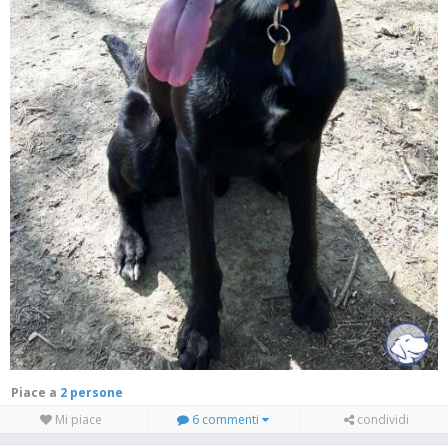
Piace a
2 persone
Mi piace
6 commenti
condividi