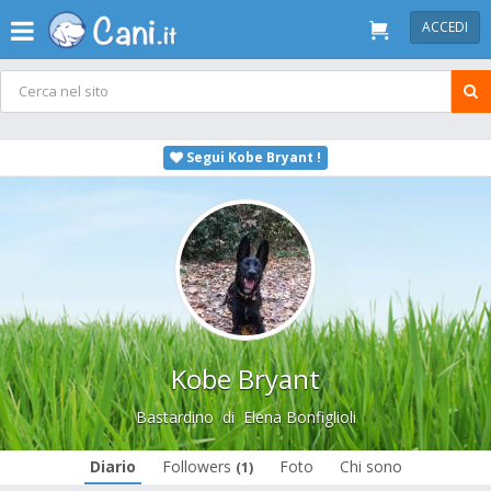
ACCEDI
Segui Kobe Bryant !
Kobe Bryant
Bastardino
di
Elena Bonfiglioli
Diario
Followers
Foto
Chi sono
(1)