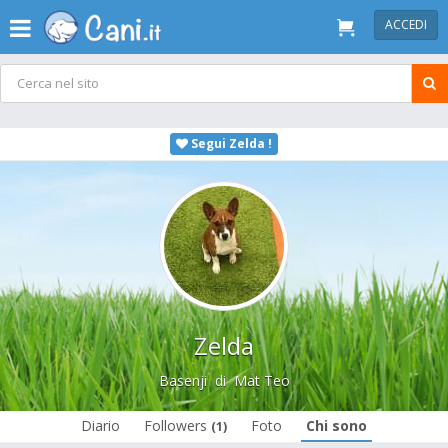
ACCEDI
Segui Zelda !
Zelda
Basenji
di
Mat Teo
Diario
Followers
Foto
Chi sono
(1)