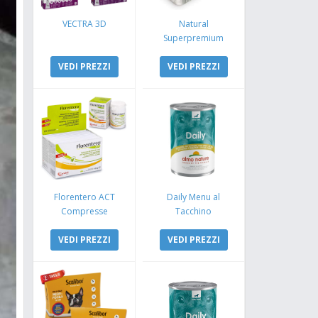
VECTRA 3D
Natural
Superpremium
Monoproteico
VEDI PREZZI
Coniglio e Mela
VEDI PREZZI
Florentero ACT
Daily Menu al
Compresse
Tacchino
VEDI PREZZI
VEDI PREZZI