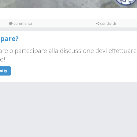
commenta
condividi
ipare?
e o partecipare alla discussione devi effettuare
to!
nity