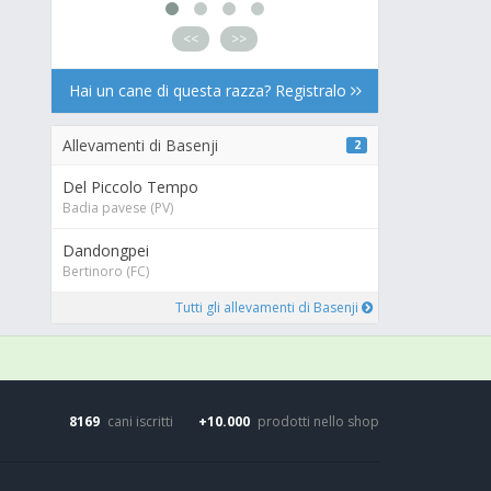
<<
>>
Hai un cane di questa razza? Registralo
Allevamenti di Basenji
2
Del Piccolo Tempo
Badia pavese (PV)
Dandongpei
Bertinoro (FC)
Tutti gli allevamenti di Basenji
8169
cani iscritti
+10.000
prodotti nello shop