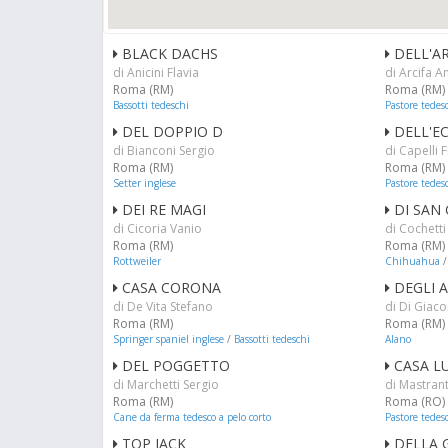
BLACK DACHS
DELL'A
di Anicini Flavia
di Arcifa A
Roma (RM)
Roma (RM)
Bassotti tedeschi
Pastore tedes
DEL DOPPIO D
DELL'EC
di Bianconi Sergio
di Capelli
Roma (RM)
Roma (RM)
Setter inglese
Pastore tedes
DEI RE MAGI
DI SAN
di Cicoria Vanio
di Cochett
Roma (RM)
Roma (RM)
Rottweiler
Chihuahua
CASA CORONA
DEGLI 
di De Vita Stefano
di Di Giac
Roma (RM)
Roma (RM)
Springer spaniel inglese
/
Bassotti tedeschi
Alano
DEL POGGETTO
CASA L
di Marchetti Sergio
di Mastrant
Roma (RM)
Roma (RO)
Cane da ferma tedesco a pelo corto
Pastore tedes
TOP JACK
DELLA 