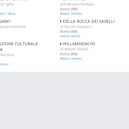
Izzo Igino
di Paltrinieri Emiliano
Roma (RM)
iever
/
Boxer
Bassotti tedeschi
SSANO
DELLA ROCCA DEI SAVELLI
abassi Antonella
di Varone Massimo
Roma (RM)
Pastore tedesco
AZIONE CULTURALE
WILLMANDACHS
A
di William Siboldi
Roma (RM)
o Messina
Bassotti tedeschi
letano