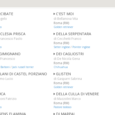
4
RCIBATE
C'EST MOI
ngelo
di Bellanova Vita
Roma (RM)
co
Golden retriever
CLESIA PRISCA
DELLA SERPENTARA
 Francesco Paolo
di Cecchetti Franco
Roma (RM)
co
Setter inglese
/
Pointer inglese
 GIMIGNANO
DEI CAGLIOSTRI
i Francesco
di De Nicola Gena
Roma (RM)
/
Barboni
/
Jack russell terrier
Chihuahua
ALANI DI CASTEL PORZIANO
GLISTEN
omo Lucio
di Gasparri Sabrina
Roma (RM)
Golden retriever
UCA
DELLA CULLA DI VENERE
oni Patrizio
di Mazzolini Marco
Roma (RM)
co
Pastore tedesco
GENS FLAMINIA
DI MARPAL