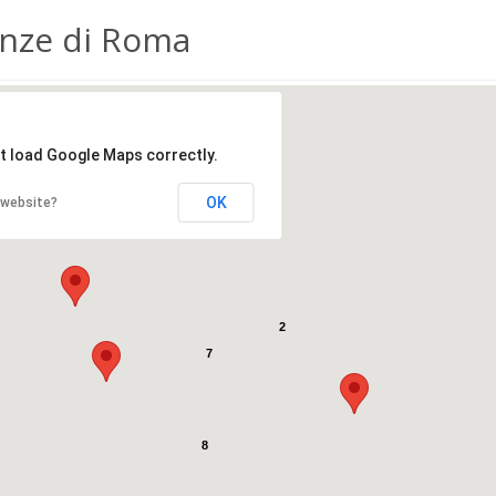
anze di Roma
't load Google Maps correctly.
OK
 website?
2
7
8