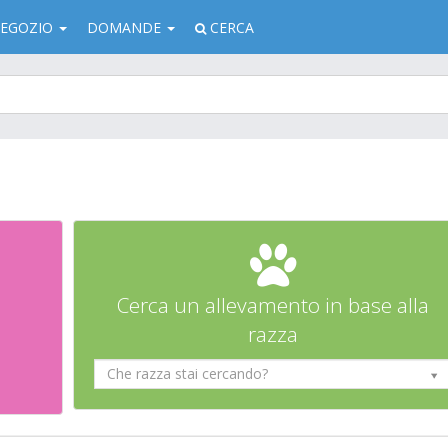
EGOZIO
DOMANDE
CERCA
Cerca un allevamento in base alla
razza
Che razza stai cercando?