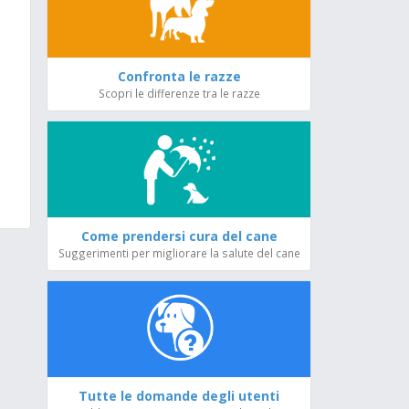
Confronta le razze
Scopri le differenze tra le razze
Come prendersi cura del cane
Suggerimenti per migliorare la salute del cane
Tutte le domande degli utenti