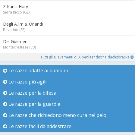
Z Kanci Hory
Serra Ricco (GE)
Degli A.l.m.a. Orlandi
Beverino (SP)
Dei Guerrieri
Montecrestese (VB)
Tutti gli allevamenti di Alpenlaendische dachsbracke
Le razze adatte ai bambini
Le razze più agili
Le razze per la difesa
Le razze per la guardia
Le razze che richiedono meno cura nel pelo
Le razze facili da addestrare