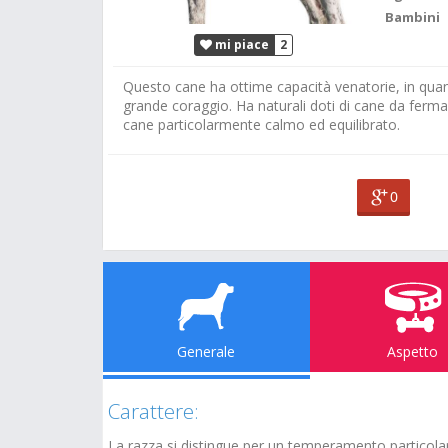
Bambini
mi piace
2
Questo cane ha ottime capacità venatorie, in quanto
grande coraggio. Ha naturali doti di cane da ferma
cane particolarmente calmo ed equilibrato.
0
Generale
Aspetto
Carattere:
La razza si distingue per un temperamento particolar