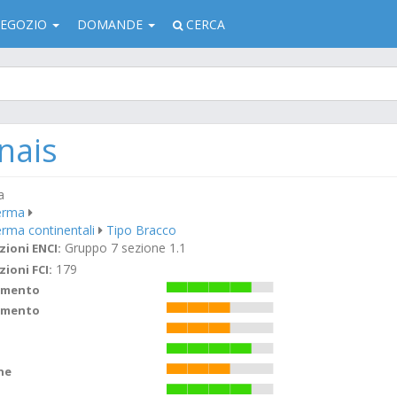
EGOZIO
DOMANDE
CERCA
nais
a
erma
erma continentali
Tipo Bracco
Gruppo 7 sezione 1.1
zioni ENCI:
179
zioni FCI:
imento
amento
ne