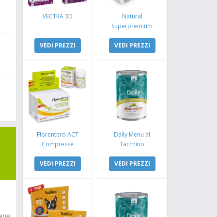
VECTRA 3D
Natural
Superpremium
Monoproteico
VEDI PREZZI
Coniglio e Mela
VEDI PREZZI
Florentero ACT
Daily Menu al
Compresse
Tacchino
VEDI PREZZI
VEDI PREZZI
cane