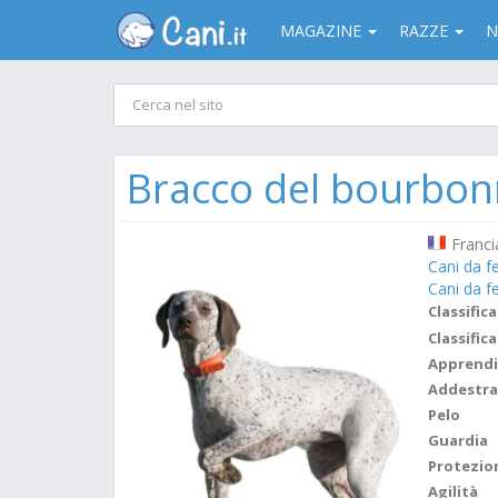
MAGAZINE
RAZZE
N
Bracco del bourbon
Franci
Cani da f
Cani da f
Classifica
Classifica
Apprend
Addestr
Pelo
Guardia
Protezio
Agilità