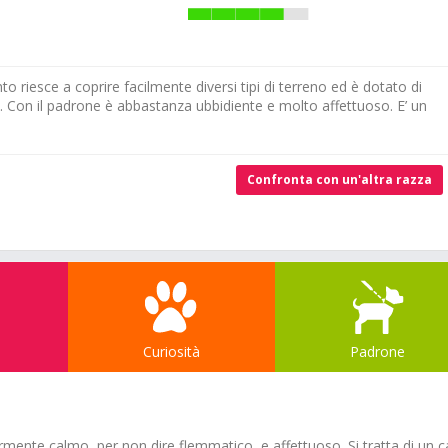
 riesce a coprire facilmente diversi tipi di terreno ed è dotato di
. Con il padrone è abbastanza ubbidiente e molto affettuoso. E’ un
Confronta con un'altra razza
Curiosità
Padrone
mente calmo, per non dire flemmatico, e affettuoso. Si tratta di un 