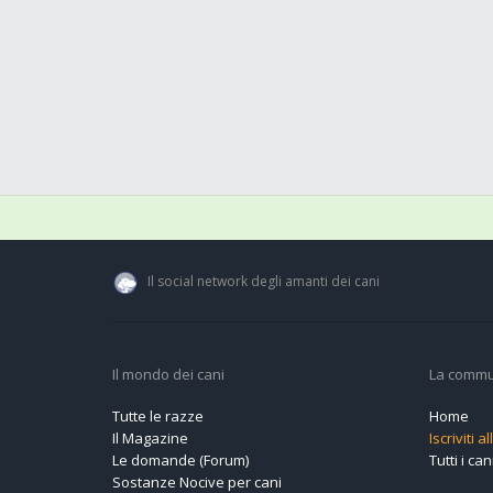
Il social network degli amanti dei cani
Il mondo dei cani
La commu
Tutte le razze
Home
Il Magazine
Iscriviti 
Le domande (Forum)
Tutti i cani
Sostanze Nocive per cani