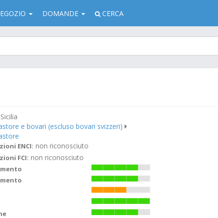
EGOZIO
DOMANDE
CERCA
 Sicilia
store e bovari (escluso bovari svizzeri)
astore
non riconosciuto
zioni ENCI:
non riconosciuto
zioni FCI:
imento
amento
ne