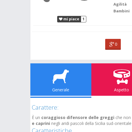
Agilità
Bambini
mi piace
1
0
Generale
Aspetto
Carattere:
È un
coraggioso difensore delle greggi
che non s
e caprini
negli
aridi pascoli della Sicilia sud-orientale
Caratteristiche