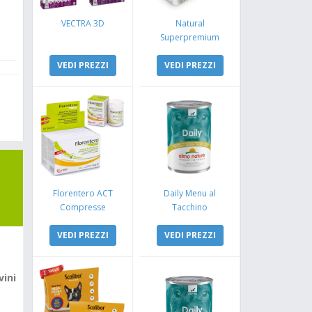
VECTRA 3D
Natural
Superpremium
Monoproteico
VEDI PREZZI
Coniglio e Mela
VEDI PREZZI
Florentero ACT
Daily Menu al
Compresse
Tacchino
VEDI PREZZI
VEDI PREZZI
vini