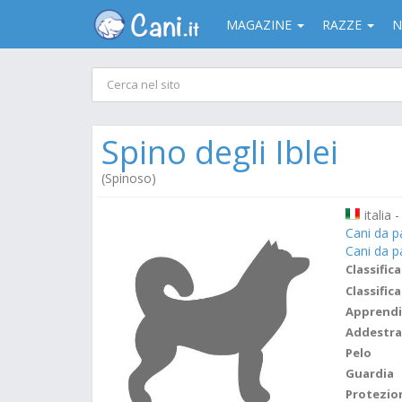
MAGAZINE
RAZZE
N
Spino degli Iblei
(Spinoso)
italia -
Cani da pa
Cani da p
Classifica
Classifica
Apprend
Addestr
Pelo
Guardia
Protezio