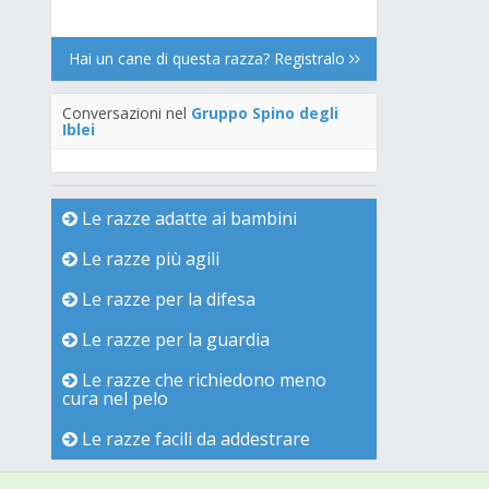
Hai un cane di questa razza? Registralo
Conversazioni nel
Gruppo Spino degli
Iblei
Le razze adatte ai bambini
Le razze più agili
Le razze per la difesa
Le razze per la guardia
Le razze che richiedono meno
cura nel pelo
Le razze facili da addestrare