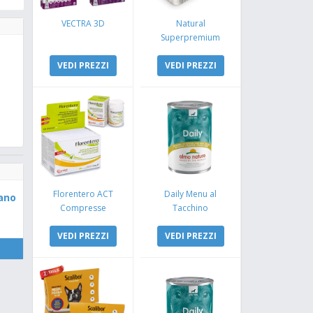
VECTRA 3D
Natural
Superpremium
Monoproteico
VEDI PREZZI
Coniglio e Mela
VEDI PREZZI
Florentero ACT
Daily Menu al
ano
Compresse
Tacchino
VEDI PREZZI
VEDI PREZZI