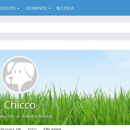
EGOZIO
DOMANDE
CERCA
Chicco
inscher
di
Roberta Massari
ollowers
Foto
Chi sono
(0)