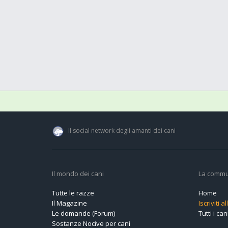
Il social network degli amanti dei cani
Il mondo dei cani
La commu
Tutte le razze
Home
Il Magazine
Iscriviti 
Le domande (Forum)
Tutti i cani
Sostanze Nocive per cani