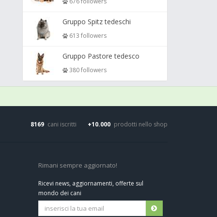
676 followers
Gruppo Spitz tedeschi
613 followers
Gruppo Pastore tedesco
380 followers
8169
cani iscritti
+10.000
prodotti nello shop
Rimani sempre aggiornato!
Ricevi news, aggiornamenti, offerte sul
mondo dei cani