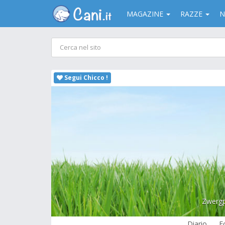
MAGAZINE
RAZZE
N
Segui Chicco !
Zwergp
Diario
F