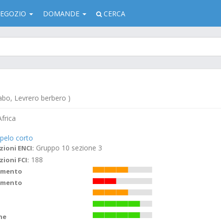
EGOZIO
DOMANDE
CERCA
abo, Levrero berbero )
frica
 pelo corto
Gruppo 10 sezione 3
zioni ENCI:
188
zioni FCI:
imento
amento
ne