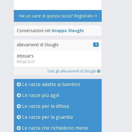
Hai un cane di questa razza? Registralo
Conversazioni nel
Gruppo Sloughi
Allevamenti di Sloughi
1
Intissar's
Barga (LU)
Tutti gli allevamenti di Sloughi
Le razze adatte ai bambini
Le razze più agili
Le razze per la difesa
Le razze per la guardia
Le razze che richiedono meno