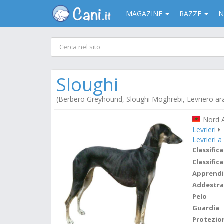
MAGAZINE
RAZZE
N
Sloughi
(Berbero Greyhound, Sloughi Moghrebi, Levriero ar
Nord A
Levrieri
Levrieri a
Classifica
Classifica
Apprend
Addestr
Pelo
Guardia
Protezio