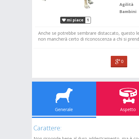
Agilità
Bambini
mi piace
1
Anche se potrebbe sembrare distaccato, questo levr
non mancherà certo di riconoscenza a chi si prende
0
Generale
Aspetto
Carattere:
Non risponde bene al duro addestramento, ma è coer