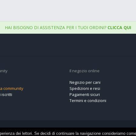
HAI BISOGNO DI ASSISTENZA PER I TUOI ORDINI?
CLICCA QUI
nity
Il negozio online
Negozio per cani
alla community
Spedizioni e resi
 iscritti
Pagamenti sicuri
Termini e condizioni
400676 REA: TE 155907 - Tutti i diritti riservati
erienza dei lettori. Se decidi di continuare la navigazione consideriamo come a