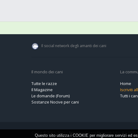
Il social network degli amanti dei cani
Il mondo dei cani
La commu
Tutte le razze
Home
Il Magazine
Iscriviti 
Le domande (Forum)
Tutti i cani
Sostanze Nocive per cani
Cani.it © 2013-2026 •
Privacy
•
Frezza Network S.R.L. P.I. 01821
Questo sito utilizza i COOKIE per migliorare servizi ed esp