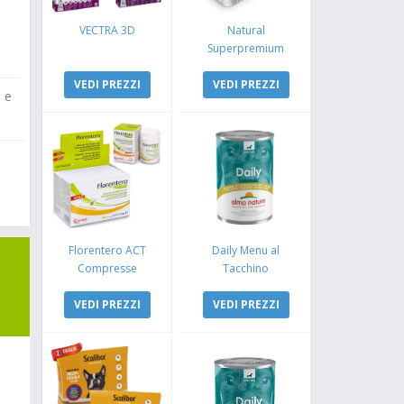
VECTRA 3D
Natural
Superpremium
Monoproteico
VEDI PREZZI
Coniglio e Mela
VEDI PREZZI
e e
Florentero ACT
Daily Menu al
Compresse
Tacchino
VEDI PREZZI
VEDI PREZZI