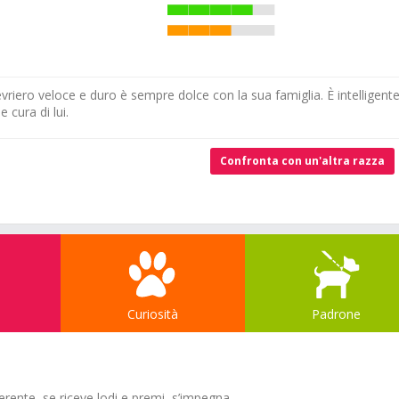
iero veloce e duro è sempre dolce con la sua famiglia. È intelligent
 cura di lui.
Confronta con un'altra razza
Curiosità
Padrone
ente, se riceve lodi e premi, s’impegna.