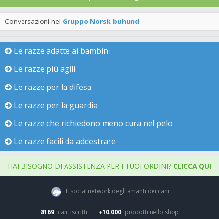
Conversazioni nel
Gruppo Norsk buhund
Le razze adatte ai bambini
Le razze più agili
Le razze per la difesa
Le razze per la guardia
Le razze che richiedono meno cura nel pelo
Le razze facili da addestrare
HAI BISOGNO DI ASSISTENZA PER I TUOI ORDINI?
CLICCA QUI
Il social network degli amanti dei cani
8169
cani iscritti
+10.000
prodotti nello shop