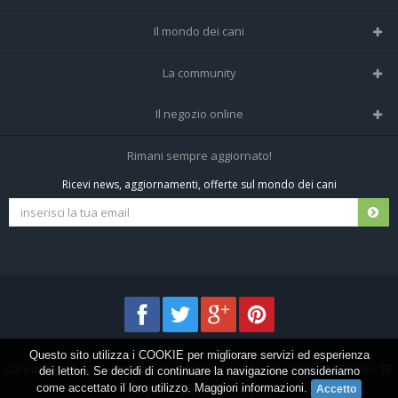
Il mondo dei cani
Tutte le razze
La community
Il Magazine
Home
Il negozio online
Le domande (Forum)
Iscriviti alla community
Negozio per cani
Rimani sempre aggiornato!
Sostanze Nocive per cani
Tutti i cani iscritti
Ricevi news, aggiornamenti, offerte sul mondo dei cani
Spedizioni e resi
Pagamenti sicuri
Termini e condizioni
Questo sito utilizza i COOKIE per migliorare servizi ed esperienza
Cani.it © 2013-2026 •
Privacy
•
Frezza Network S.R.L. P.I. 01821400676 REA: TE
dei lettori. Se decidi di continuare la navigazione consideriamo
come accettato il loro utilizzo.
Maggiori informazioni
.
155907 - Tutti i diritti riservati