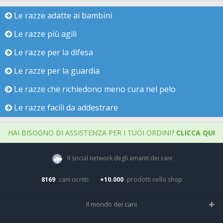
Le razze adatte ai bambini
Le razze più agili
Le razze per la difesa
Le razze per la guardia
Le razze che richiedono meno cura nel pelo
Le razze facili da addestrare
HAI BISOGNO DI ASSISTENZA PER I TUOI ORDINI?
CLICCA QUI
Il social network degli amanti dei cani
8169
cani iscritti
+10.000
prodotti nello shop
Il mondo dei cani