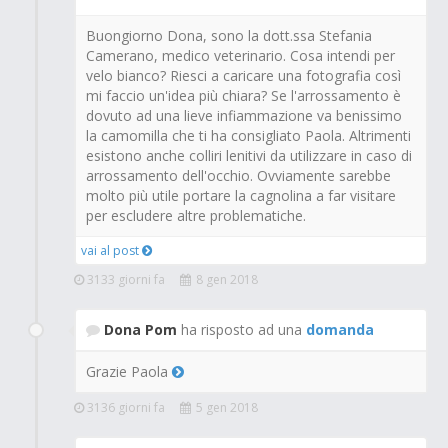
Buongiorno Dona, sono la dott.ssa Stefania
Camerano, medico veterinario. Cosa intendi per
velo bianco? Riesci a caricare una fotografia così
mi faccio un'idea più chiara? Se l'arrossamento è
dovuto ad una lieve infiammazione va benissimo
la camomilla che ti ha consigliato Paola. Altrimenti
esistono anche colliri lenitivi da utilizzare in caso di
arrossamento dell'occhio. Ovviamente sarebbe
molto più utile portare la cagnolina a far visitare
per escludere altre problematiche.
vai al post
3133 giorni fa
8 gen 2018
Dona Pom
ha risposto ad una
domanda
Grazie Paola
3136 giorni fa
5 gen 2018