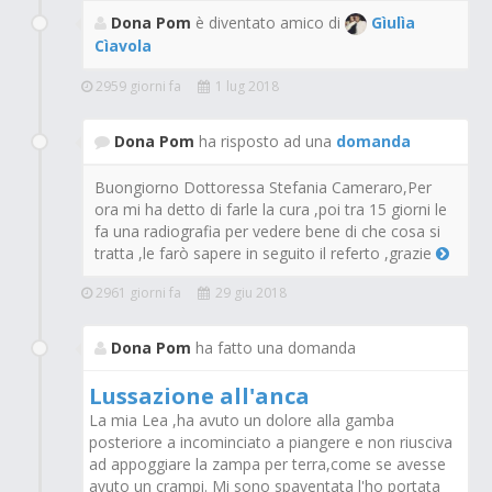
Dona Pom
è diventato amico di
Gìulìa
Cìavola
2959 giorni fa
1 lug 2018
Dona Pom
ha risposto ad una
domanda
Buongiorno Dottoressa Stefania Cameraro,Per
ora mi ha detto di farle la cura ,poi tra 15 giorni le
fa una radiografia per vedere bene di che cosa si
tratta ,le farò sapere in seguito il referto ,grazie
2961 giorni fa
29 giu 2018
Dona Pom
ha fatto una domanda
Lussazione all'anca
La mia Lea ,ha avuto un dolore alla gamba
posteriore a incominciato a piangere e non riusciva
ad appoggiare la zampa per terra,come se avesse
avuto un crampi. Mi sono spaventata l'ho portata