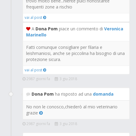
trovo molto bene...niente pulci nonostante
frequenti zone a rischio
vai al post
A
Dona Pom
piace un commento di
Veronica
Marinello
Fatti comunque consigliare per filaria e
leishmaniosi, anche se piccolina ha bisogno di una
protezione sicura.
vai al post
2987 giorni fa
3 giu 2018
Dona Pom
ha risposto ad una
domanda
No non le conosco,chiederò al mio veterinario
grazie
2987 giorni fa
3 giu 2018