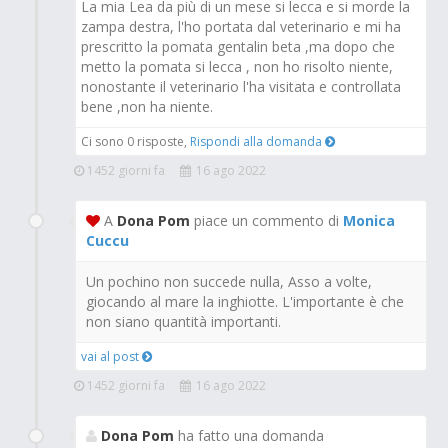
La mia Lea da più di un mese si lecca e si morde la
zampa destra, l'ho portata dal veterinario e mi ha
prescritto la pomata gentalin beta ,ma dopo che
metto la pomata si lecca , non ho risolto niente,
nonostante il veterinario l'ha visitata e controllata
bene ,non ha niente.
Ci sono 0 risposte,
Rispondi alla domanda
1452 giorni fa
16 ago 2022
A
Dona Pom
piace un commento di
Monica
Cuccu
Un pochino non succede nulla, Asso a volte,
giocando al mare la inghiotte. L'importante è che
non siano quantità importanti.
vai al post
1452 giorni fa
16 ago 2022
Dona Pom
ha fatto una domanda