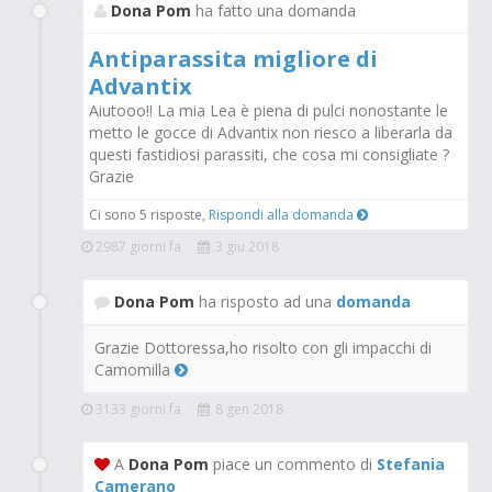
Dona Pom
ha fatto una domanda
Antiparassita migliore di
Advantix
Aiutooo!! La mia Lea è piena di pulci nonostante le
metto le gocce di Advantix non riesco a liberarla da
questi fastidiosi parassiti, che cosa mi consigliate ?
Grazie
Ci sono 5 risposte,
Rispondi alla domanda
2987 giorni fa
3 giu 2018
Dona Pom
ha risposto ad una
domanda
Grazie Dottoressa,ho risolto con gli impacchi di
Camomilla
3133 giorni fa
8 gen 2018
A
Dona Pom
piace un commento di
Stefania
Camerano