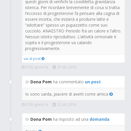
questi giorni di verifichi la cosiddetta gravidanza
isterica. Per ricordare brevemente di cosa si tratta:
l’eccesso di progesterone fa pensare alla cagna di
essere incinta, che inizierà a produrre latte e
“adottare” spesso un pupazzetto come suo
cucciolo. ANAESTRO Periodo fra un calore e l’altro.
Nessun istinto riproduttivo. L’attività ormonale è
sopita e il progesterone va calando
progressivamente.
vai al post
2782 giorni fa
25 dic 2018
Dona Pom
ha commentato
un post
Io sono sarda, piacere di averti come amica
2785 giorni fa
22 dic 2018
Dona Pom
ha risposto ad una
domanda