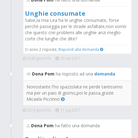
Unghie consumate
Salve,la mia Lea ha le unghie consumate, forse
perché passeggia per le strade asfaltate,non vorrei
che questo crei problemi alle unghie anzi meglio
corte che lunghe che dite?
Ci sono 2 risposte,
Rispondi alla domanda
3240 giorni fa
23 set 2017
Dona Pom
ha risposto ad una
domanda
Nonostante l'ho spazzolata ne perde tantissimo
ma per un paio di giorno,poi le passa,grazie
Micaela Piccinno
3314 giorni fa
11 lug 2017
Dona Pom
ha fatto una domanda