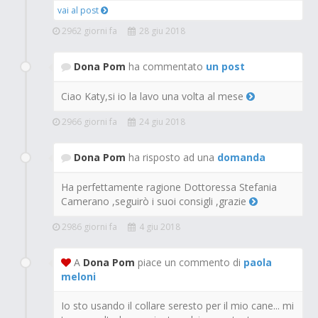
vai al post
2962 giorni fa
28 giu 2018
Dona Pom
ha commentato
un post
Ciao Katy,si io la lavo una volta al mese
2966 giorni fa
24 giu 2018
Dona Pom
ha risposto ad una
domanda
Ha perfettamente ragione Dottoressa Stefania
Camerano ,seguirò i suoi consigli ,grazie
2986 giorni fa
4 giu 2018
A
Dona Pom
piace un commento di
paola
meloni
Io sto usando il collare seresto per il mio cane... mi