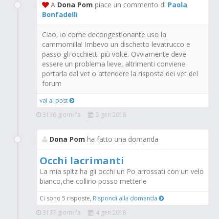
A
Dona Pom
piace un commento di
Paola
Bonfadelli
Ciao, io come decongestionante uso la
cammomilla! Imbevo un dischetto levatrucco e
passo gli occhietti più volte. Ovviamente deve
essere un problema lieve, altrimenti conviene
portarla dal vet o attendere la risposta dei vet del
forum
vai al post
3136 giorni fa
5 gen 2018
Dona Pom
ha fatto una domanda
Occhi lacrimanti
La mia spitz ha gli occhi un Po arrossati con un velo
bianco,che collirio posso metterle
Ci sono 5 risposte,
Rispondi alla domanda
3137 giorni fa
4 gen 2018