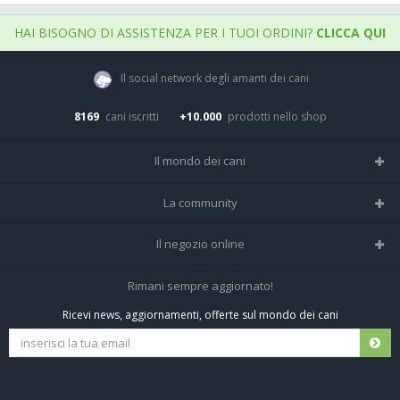
HAI BISOGNO DI ASSISTENZA PER I TUOI ORDINI?
CLICCA QUI
Il social network degli amanti dei cani
8169
cani iscritti
+10.000
prodotti nello shop
Il mondo dei cani
Tutte le razze
La community
Il Magazine
Home
Il negozio online
Le domande (Forum)
Iscriviti alla community
Negozio per cani
Rimani sempre aggiornato!
Sostanze Nocive per cani
Tutti i cani iscritti
Ricevi news, aggiornamenti, offerte sul mondo dei cani
Spedizioni e resi
Pagamenti sicuri
Termini e condizioni