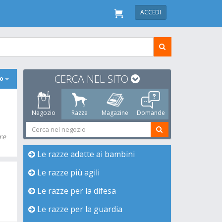
ACCEDI
CERCA NEL SITO
po
Negozio
Razze
Magazine
Domande
re
Le razze adatte ai bambini
Le razze più agili
Le razze per la difesa
Le razze per la guardia