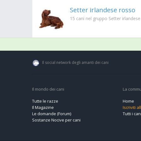
Setter irlandese rosso
15
cani nel gruppo Setter irlandes
Il social network degli amanti dei cani
Il mondo dei cani
La commu
Tutte le razze
Home
Il Magazine
Iscriviti 
Le domande (Forum)
Tutti i cani
Sostanze Nocive per cani