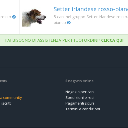
Setter irlandese rosso-bian
e rosso
5
cani nel gruppo Setter irlandese rosso
bianco
HAI BISOGNO DI ASSISTENZA PER I TUOI ORDINI?
CLICCA QUI
nity
Il negozio online
Negozio per cani
alla community
Spedizioni e resi
 iscritti
Pagamenti sicuri
Termini e condizioni