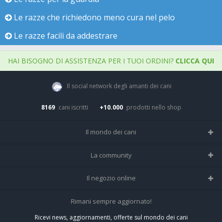
Le razze che richiedono meno cura nel pelo
Le razze facili da addestrare
HAI BISOGNO DI ASSISTENZA PER I TUOI ORDINI?
CLICCA QUI
Il social network degli amanti dei cani
8169
cani iscritti
+10.000
prodotti nello shop
Il mondo dei cani
Tutte le razze
La community
Il Magazine
Home
Il negozio online
Le domande (Forum)
Iscriviti alla community
Negozio per cani
Rimani sempre aggiornato!
Sostanze Nocive per cani
Tutti i cani iscritti
Ricevi news, aggiornamenti, offerte sul mondo dei cani
Spedizioni e resi