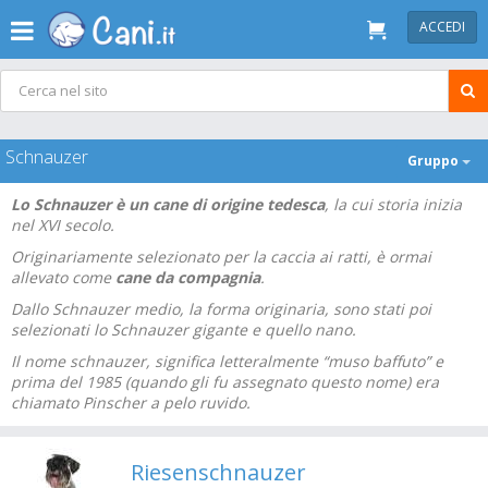
ACCEDI
Schnauzer
Gruppo
Lo Schnauzer è un cane di origine tedesca
, la cui storia inizia
nel XVI secolo.
Originariamente selezionato per la caccia ai ratti, è ormai
allevato come
cane da compagnia
.
Dallo Schnauzer medio, la forma originaria, sono stati poi
selezionati lo Schnauzer gigante e quello nano.
Il nome schnauzer, significa letteralmente “muso baffuto” e
prima del 1985 (quando gli fu assegnato questo nome) era
chiamato Pinscher a pelo ruvido.
Riesenschnauzer