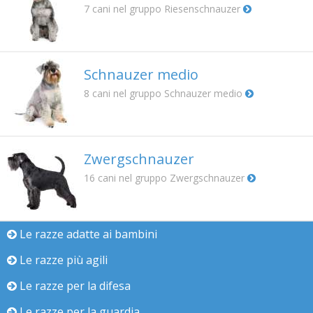
7
cani nel gruppo Riesenschnauzer
Schnauzer medio
8
cani nel gruppo Schnauzer medio
Zwergschnauzer
16
cani nel gruppo Zwergschnauzer
Le razze adatte ai bambini
Le razze più agili
Le razze per la difesa
Le razze per la guardia