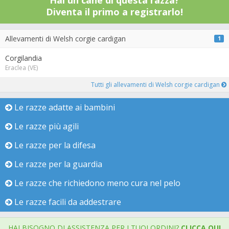
Hai un cane di questa razza?
Diventa il primo a registrarlo!
Allevamenti di Welsh corgie cardigan
1
Corgilandia
Eraclea (VE)
Tutti gli allevamenti di Welsh corgie cardigan
Le razze adatte ai bambini
Le razze più agili
Le razze per la difesa
Le razze per la guardia
Le razze che richiedono meno cura nel pelo
Le razze facili da addestrare
HAI BISOGNO DI ASSISTENZA PER I TUOI ORDINI?
CLICCA QUI