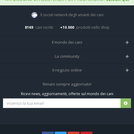
Il social network degli amanti dei cani
8169
cani iscritti
+10.000
prodotti nello shop
Il mondo dei cani
Tutte le razze
La community
Il Magazine
Home
Il negozio online
Le domande (Forum)
Iscriviti alla community
Negozio per cani
Rimani sempre aggiornato!
Sostanze Nocive per cani
Tutti i cani iscritti
Ricevi news, aggiornamenti, offerte sul mondo dei cani
Spedizioni e resi
Pagamenti sicuri
Termini e condizioni