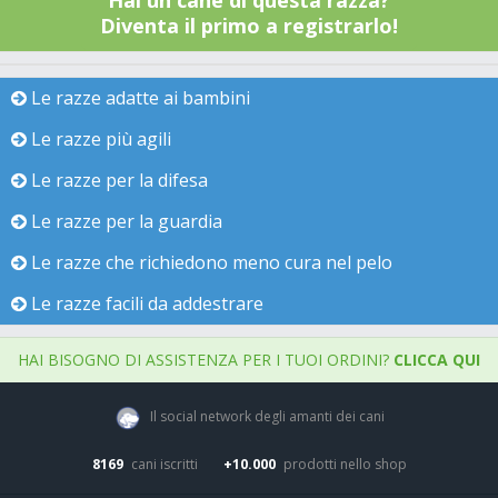
Hai un cane di questa razza?
Diventa il primo a registrarlo!
Le razze adatte ai bambini
Le razze più agili
Le razze per la difesa
Le razze per la guardia
Le razze che richiedono meno cura nel pelo
Le razze facili da addestrare
HAI BISOGNO DI ASSISTENZA PER I TUOI ORDINI?
CLICCA QUI
Il social network degli amanti dei cani
8169
cani iscritti
+10.000
prodotti nello shop