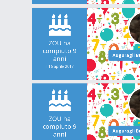
ZOU ha
compiuto 9
anni
il 16 aprile 2017
ZOU ha
compiuto 9
anni