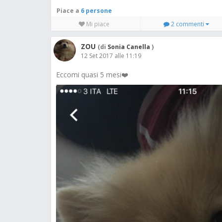
Piace a
6 persone
Mi piace
2 commenti
ZOU
(di
Sonia Canella
)
12 Set 2017 alle 11:19
Eccomi quasi 5 mesi❤️