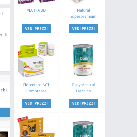
VECTRA 3D
Natural
 di
Superpremium
Monoproteico
VEDI PREZZI
Coniglio e Mela
VEDI PREZZI
r di
Florentero ACT
Daily Menu al
chi
Compresse
Tacchino
VEDI PREZZI
VEDI PREZZI