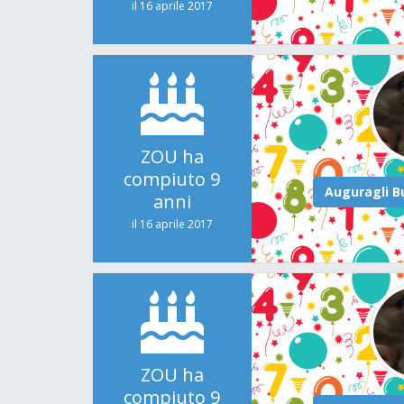
il 16 aprile 2017
ZOU ha
compiuto 9
anni
il 16 aprile 2017
ZOU ha
compiuto 9