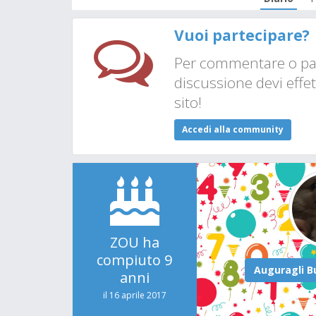
Vuoi partecipare?
Per commentare o par
discussione devi effet
sito!
Accedi alla community
ZOU ha
compiuto 9
anni
il 16 aprile 2017