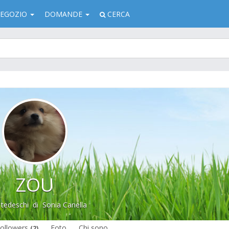
EGOZIO
DOMANDE
CERCA
ZOU
 tedeschi
di
Sonia Canella
ollowers
Foto
Chi sono
(2)