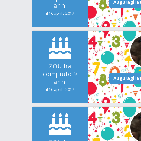
anni
il 16 aprile 2017
ZOU ha
compiuto 9
anni
il 16 aprile 2017