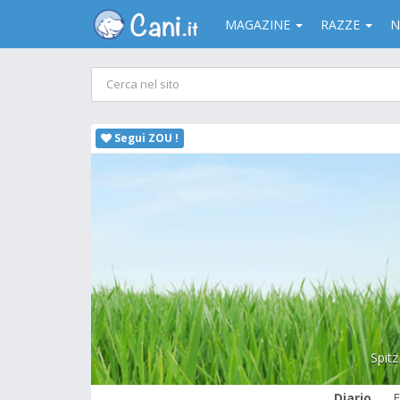
MAGAZINE
RAZZE
N
Segui ZOU !
Spitz
Diario
F