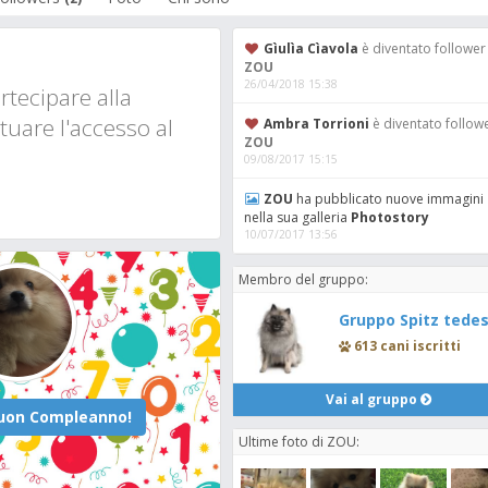
Gìulìa Cìavola
è diventato follower
ZOU
26/04/2018 15:38
tecipare alla
tuare l'accesso al
Ambra Torrioni
è diventato followe
ZOU
09/08/2017 15:15
ZOU
ha pubblicato nuove immagini
nella sua galleria
Photostory
10/07/2017 13:56
Membro del gruppo:
Gruppo Spitz tedes
613 cani iscritti
Vai al gruppo
Ultime foto di ZOU: