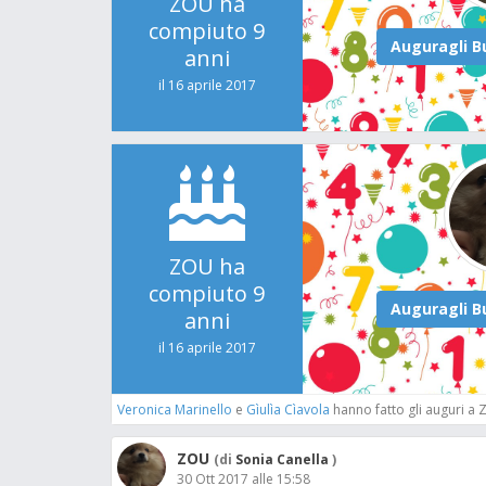
ZOU ha
compiuto 9
anni
il 16 aprile 2017
ZOU ha
compiuto 9
anni
il 16 aprile 2017
Veronica Marinello
e
Gìulìa Cìavola
hanno fatto gli auguri a
ZOU
(di
Sonia Canella
)
30 Ott 2017 alle 15:58