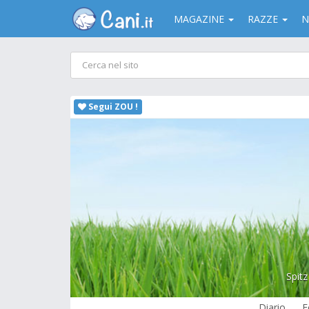
MAGAZINE
RAZZE
N
Segui ZOU !
Spitz
Diario
F