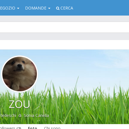
EGOZIO
DOMANDE
CERCA
ZOU
 tedeschi
di
Sonia Canella
ollowers
Foto
Chi sono
(2)