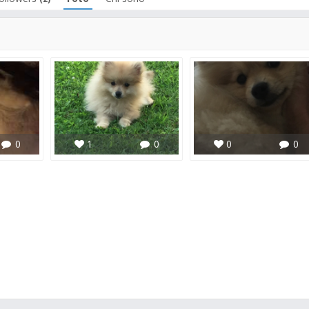
0
1
0
0
0