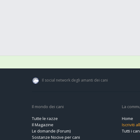
Il social network degli amanti dei cani
Il mondo dei cani
La commu
Tutte le razze
Home
Il Magazine
Iscriviti 
Le domande (Forum)
Tutti i cani
Sostanze Nocive per cani