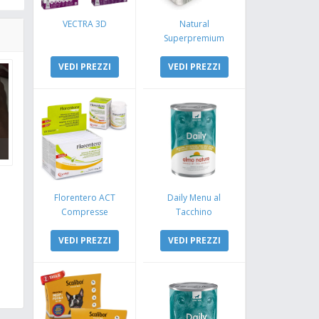
VECTRA 3D
Natural
Superpremium
Monoproteico
VEDI PREZZI
Coniglio e Mela
VEDI PREZZI
Florentero ACT
Daily Menu al
Compresse
Tacchino
VEDI PREZZI
VEDI PREZZI