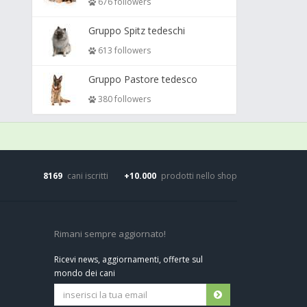
676 followers
Gruppo Spitz tedeschi
613 followers
Gruppo Pastore tedesco
380 followers
8169
cani iscritti
+10.000
prodotti nello shop
Rimani sempre aggiornato!
Ricevi news, aggiornamenti, offerte sul
mondo dei cani