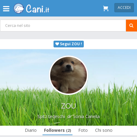
ACCEDI
Segui ZOU !
ZOU
Spitz tedeschi
di
Sonia Canella
Diario
Followers
Foto
Chi sono
(2)