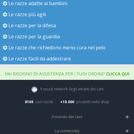
Le razze adatte ai bambini
Le razze più agili
Le razze per la difesa
Le razze per la guardia
Le razze che richiedono meno cura nel pelo
Le razze facili da addestrare
HAI BISOGNO DI ASSISTENZA PER I TUOI ORDINI?
CLICCA QUI
Il social network degli amanti dei cani
8169
cani iscritti
+10.000
prodotti nello shop
Il mondo dei cani
Tutte le razze
La community