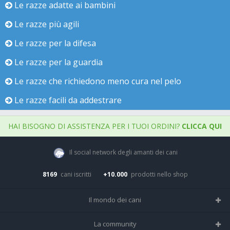
Le razze adatte ai bambini
Le razze più agili
Le razze per la difesa
Le razze per la guardia
Le razze che richiedono meno cura nel pelo
Le razze facili da addestrare
HAI BISOGNO DI ASSISTENZA PER I TUOI ORDINI?
CLICCA QUI
Il social network degli amanti dei cani
8169
cani iscritti
+10.000
prodotti nello shop
Il mondo dei cani
Tutte le razze
La community