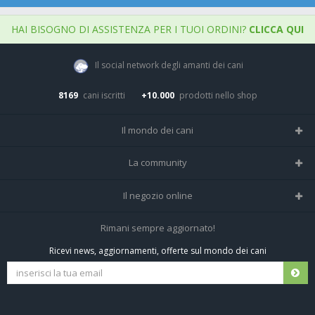
HAI BISOGNO DI ASSISTENZA PER I TUOI ORDINI?
CLICCA QUI
Il social network degli amanti dei cani
8169
cani iscritti
+10.000
prodotti nello shop
Il mondo dei cani
Tutte le razze
La community
Il Magazine
Home
Il negozio online
Le domande (Forum)
Iscriviti alla community
Negozio per cani
Rimani sempre aggiornato!
Sostanze Nocive per cani
Tutti i cani iscritti
Ricevi news, aggiornamenti, offerte sul mondo dei cani
Spedizioni e resi
Pagamenti sicuri
Termini e condizioni