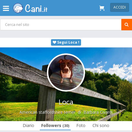
ACCEDI
Segui Loca !
Loca
American staffordshire terrier
di
Barbara Civardi
Diario
Followers
Foto
Chi sono
(30)