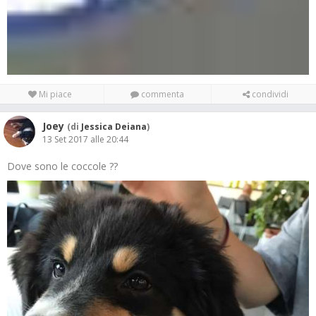
Mi piace
commenta
condividi
Joey
(di
Jessica Deiana
)
13 Set 2017 alle 20:44
Dove sono le coccole ??