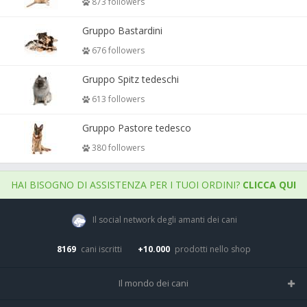
873 followers
Gruppo Bastardini
676 followers
Gruppo Spitz tedeschi
613 followers
Gruppo Pastore tedesco
380 followers
HAI BISOGNO DI ASSISTENZA PER I TUOI ORDINI?
CLICCA QUI
Il social network degli amanti dei cani
8169
cani iscritti
+10.000
prodotti nello shop
Il mondo dei cani