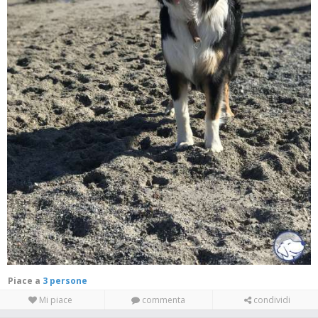
Piace a
3 persone
Mi piace
commenta
condividi