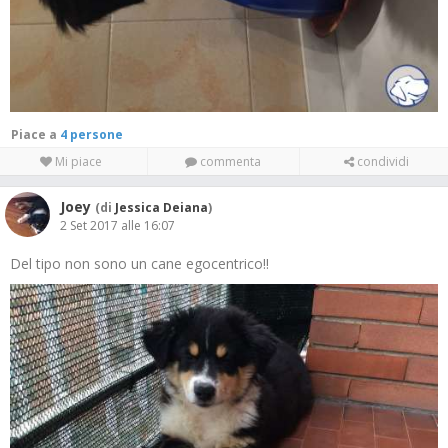
Piace a
4 persone
Mi piace
commenta
condividi
Joey
(di
Jessica Deiana
)
2 Set 2017 alle 16:07
Del tipo non sono un cane egocentrico!!