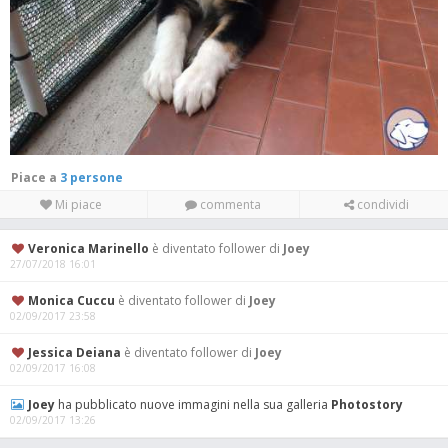
Piace a
3 persone
Mi piace
commenta
condividi
Veronica Marinello
è diventato follower di
Joey
27/07/2018 16:01
Monica Cuccu
è diventato follower di
Joey
02/09/2017 23:58
Jessica Deiana
è diventato follower di
Joey
02/09/2017 16:08
Joey
ha pubblicato nuove immagini nella sua galleria
Photostory
02/09/2017 13:26