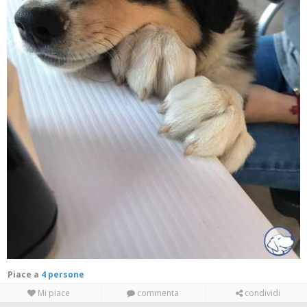
Piace a
4 persone
Mi piace
commenta
condividi