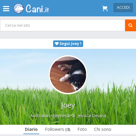
ACCEDI
Segui Joey !
Joey
Australian shepherd
di
Jessica Deiana
Diario
Followers
Foto
Chi sono
(3)