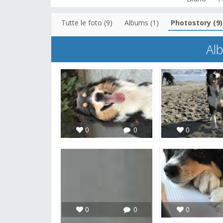
Tutte le foto (9)
Albums (1)
Photostory (9)
Al
0
0
0
0
0
0