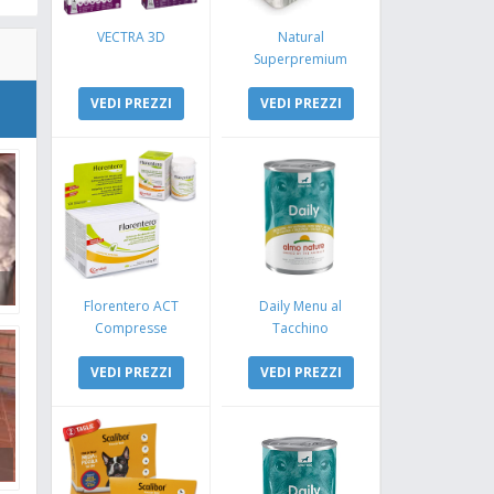
VECTRA 3D
Natural
Superpremium
Monoproteico
VEDI PREZZI
Coniglio e Mela
VEDI PREZZI
Florentero ACT
Daily Menu al
Compresse
Tacchino
VEDI PREZZI
VEDI PREZZI