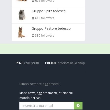
676 followers
Gruppo Spitz tedeschi
613 followers
Gruppo Pastore tedesco
380 followers
8169
cani iscritti
+10.000
prodotti nello shop
Rimani sempre aggiornato!
Ricevi news, aggiornamenti, offerte sul
mondo dei cani