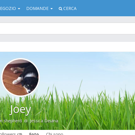
EGOZIO
DOMANDE
CERCA
Joey
an shepherd
di
Jessica Deiana
ollowers
Foto
Chi sono
(3)