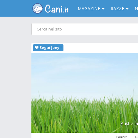
MAGAZINE
RAZZE
N
Segui Joey !
Australi
Diario
F