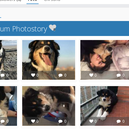
bum Photostory
0
0
0
0
0
0
0
0
0
0
0