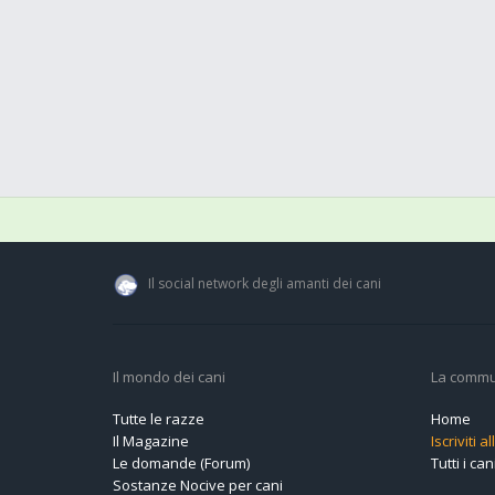
Il social network degli amanti dei cani
Il mondo dei cani
La commu
Tutte le razze
Home
Il Magazine
Iscriviti 
Le domande (Forum)
Tutti i cani
Sostanze Nocive per cani