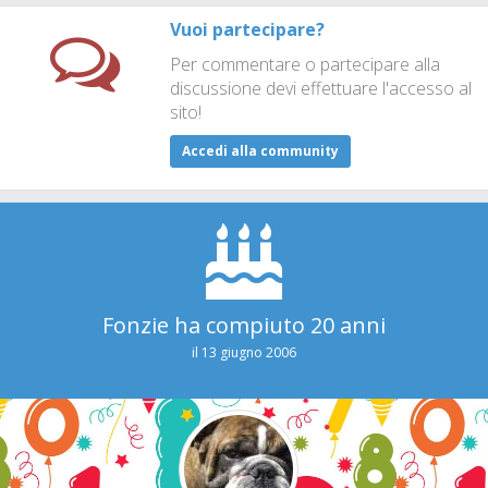
Vuoi partecipare?
Per commentare o partecipare alla
discussione devi effettuare l'accesso al
sito!
Accedi alla community
Fonzie ha compiuto 20 anni
il 13 giugno 2006