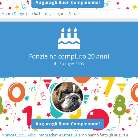
Mauro D'agostino
ha fatto gli auguri a Fonzie
Fonzie ha compiuto 20 anni
il 13 giugno 2006
Monica Cuccu
,
Aldo Franceschini
e
Ettore Salerno
hanno fatto gli auguri a