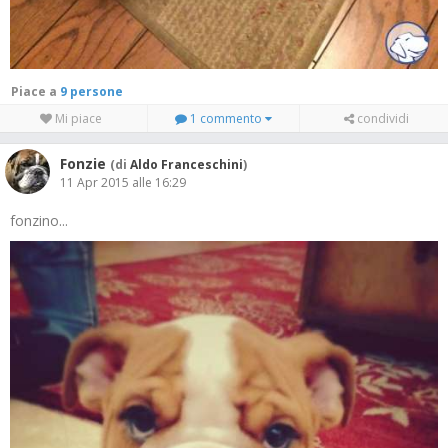
Piace a
9 persone
Mi piace
1 commento
condividi
Fonzie
(di
Aldo Franceschini
)
11 Apr 2015 alle 16:29
fonzino...