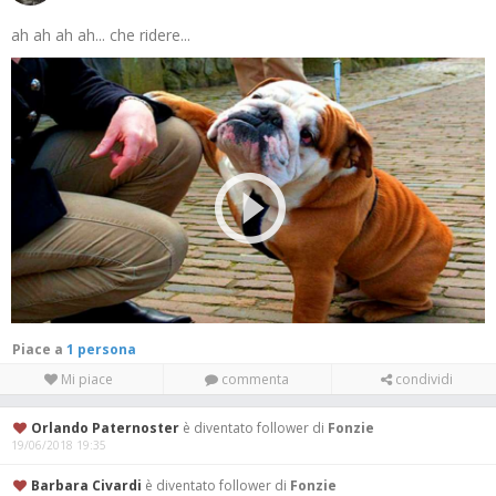
ah ah ah ah... che ridere...
Piace a
1 persona
Mi piace
commenta
condividi
Orlando Paternoster
è diventato follower di
Fonzie
19/06/2018 19:35
Barbara Civardi
è diventato follower di
Fonzie