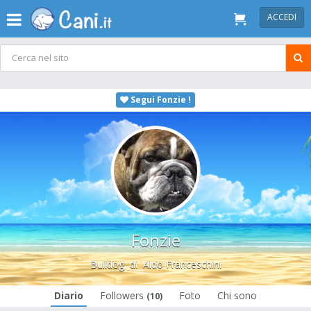
ACCEDI
Segui Fonzie !
Fonzie
Bulldog
di
Aldo Franceschini
Diario
Followers
Foto
Chi sono
(10)