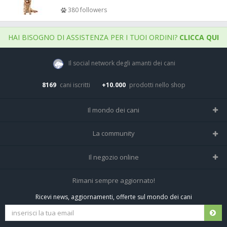
380 followers
HAI BISOGNO DI ASSISTENZA PER I TUOI ORDINI?
CLICCA QUI
Il social network degli amanti dei cani
8169
cani iscritti
+10.000
prodotti nello shop
Il mondo dei cani
Tutte le razze
La community
Il Magazine
Home
Il negozio online
Le domande (Forum)
Iscriviti alla community
Negozio per cani
Rimani sempre aggiornato!
Sostanze Nocive per cani
Tutti i cani iscritti
Ricevi news, aggiornamenti, offerte sul mondo dei cani
Spedizioni e resi
Pagamenti sicuri