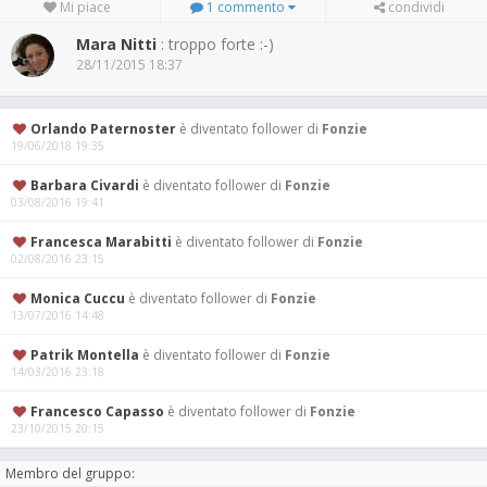
Mi piace
1 commento
condividi
Mara Nitti
: troppo forte :-)
28/11/2015 18:37
Orlando Paternoster
è diventato follower di
Fonzie
19/06/2018 19:35
Barbara Civardi
è diventato follower di
Fonzie
03/08/2016 19:41
Francesca Marabitti
è diventato follower di
Fonzie
02/08/2016 23:15
Monica Cuccu
è diventato follower di
Fonzie
13/07/2016 14:48
Patrik Montella
è diventato follower di
Fonzie
14/03/2016 23:18
Francesco Capasso
è diventato follower di
Fonzie
23/10/2015 20:15
Membro del gruppo: