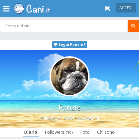
ACCEDI
Segui Fonzie !
Fonzie
Bulldog
di
Aldo Franceschini
Diario
Followers
Foto
Chi sono
(10)