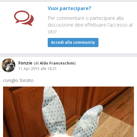
Vuoi partecipare?
Per commentare o partecipare alla
discussione devi effettuare l'accesso al
sito!
Accedi alla community
Fonzie
(di
Aldo Franceschini
)
11 Apr 2015 alle 18:21
coniglio fonzito