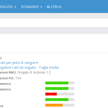
EGOZIO
DOMANDE
CERCA
a
cani per pista di sangue
eguita
Cani da seguita - Taglia media
Gruppo 6 sezione 1.2
zioni ENCI:
154
zioni FCI:
imento
amento
ne