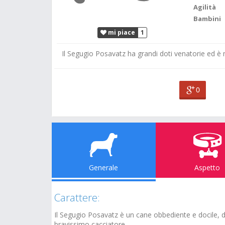
Agilità
Bambini
mi piace
1
Il Segugio Posavatz ha grandi doti venatorie ed è 
0
Generale
Aspetto
Carattere:
Il Segugio Posavatz è un cane obbediente e docile,
bravissimo cacciatore.