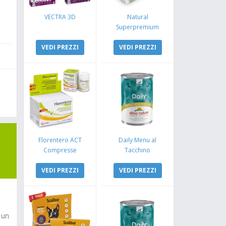
VECTRA 3D
Natural
Superpremium
Monoproteico
VEDI PREZZI
Coniglio e Mela
VEDI PREZZI
Florentero ACT
Daily Menu al
Compresse
Tacchino
VEDI PREZZI
VEDI PREZZI
 un