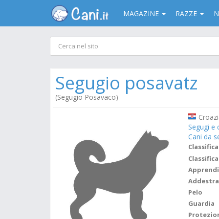
MAGAZINE
RAZZE
N
Segugio posavatz
(Segugio Posavaco)
Croazi
Segugi e 
Cani da s
Classifica
Classifica
Apprend
Addestr
Pelo
Guardia
Protezio