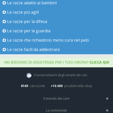
Le razze adatte ai bambini
Le razze più agili
Le razze per la difesa
Le razze per la guardia
Le razze che richiedono meno cura nel pelo
Le razze facili da addestrare
HAI BISOGNO DI ASSISTENZA PER I TUOI ORDINI?
CLICCA QUI
Il social network degli amanti dei cani
8169
cani iscritti
+10.000
prodotti nello shop
Il mondo dei cani
Tutte le razze
La community