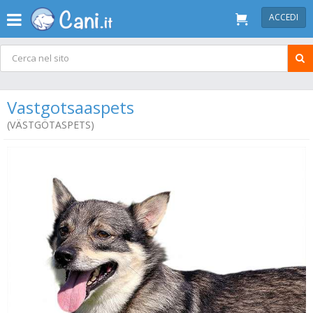
ACCEDI
Vastgotsaaspets
(VÄSTGÖTASPETS)