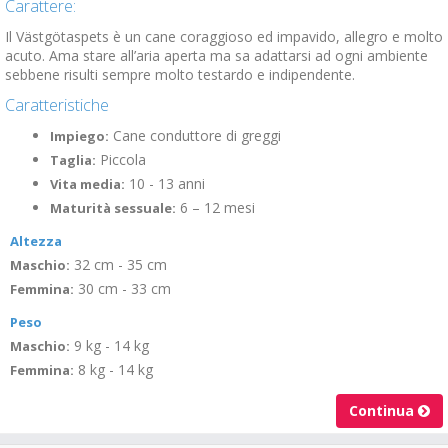
Carattere:
Il Västgötaspets è un cane coraggioso ed impavido, allegro e molto
acuto. Ama stare all’aria aperta ma sa adattarsi ad ogni ambiente
sebbene risulti sempre molto testardo e indipendente.
Caratteristiche
Cane conduttore di greggi
Impiego:
Piccola
Taglia:
10 - 13 anni
Vita media:
6 – 12 mesi
Maturità sessuale:
Altezza
32 cm - 35 cm
Maschio:
30 cm - 33 cm
Femmina:
Peso
9 kg - 14 kg
Maschio:
8 kg - 14 kg
Femmina:
Continua